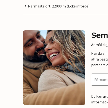
Närmaste ort: 22000 m (Eckernförde)
Sem
Anmäl dig 
När du an
allra bäst
partners o
Du kan avp
informati