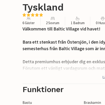
Tyskland
6 Gäster
2 Sovrum
1 Badrum
0 Hus
Välkommen till Baltic Village vid havet!
Bara ett stenkast från Östersjön, i den i
semesterhus från Baltic Village som är i
Detta premiumhus erbjuder dig en exklus
Förutom ett vänligt vardagsrum och mat
ett duschrum med bastu, en gästtoalett 
L
Det ena sovrummet är utrustat med en du
Funktioner
såväl vardagsrummet som i varje sovrum
Det öppna köket är utrustat med köksmas
Bastu
Braskamin