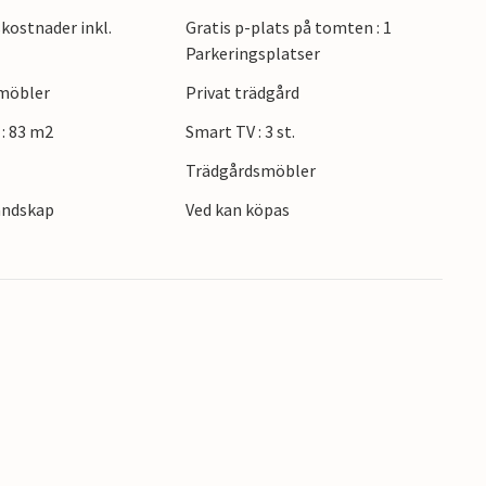
kostnader inkl.
Gratis p-plats på tomten : 1
is i vardagsrummet, som inbjuder till mysiga
Parkeringsplatser
rna. Din bostad kompletteras av en välskött,
emöbler
Privat trädgård
.
: 83 m2
Smart TV : 3 st.
r ett besök till upptäcktsbadet och Damper
Trädgårdsmöbler
 mynningen av Schleim mynning ligger bara
landskap
Ved kan köpas
 populära staden Eckernförde i söder. Det finns
judande boende vid Östersjön.