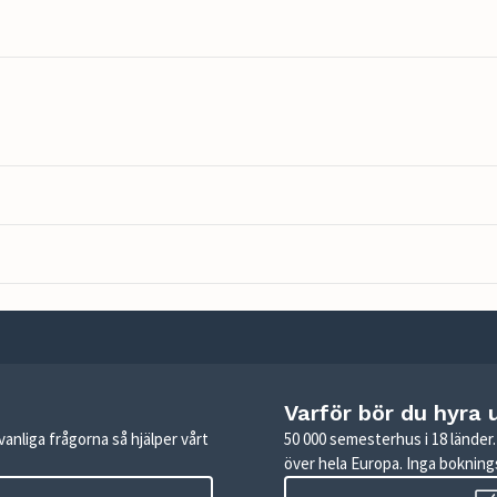
Varför bör du hyra 
anliga frågorna så hjälper vårt
50 000 semesterhus i 18 lände
över hela Europa. Inga boknings