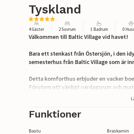
Tyskland
4 Gäster
2 Sovrum
1 Badrum
0 Hus
Välkommen till Baltic Village vid havet!
Bara ett stenkast från Östersjön, i den i
semesterhus från Baltic Village som är i
Detta komforthus erbjuder en vacker boe
Förutom ett vänligt vardagsrum och mat
ett duschrum med bastu och en gästtoal
L
Det ena sovrummet är utrustat med en du
Funktioner
såväl vardagsrummet som i vart och ett
Det öppna köket är utrustat med köksmas
Bastu
Braskamin