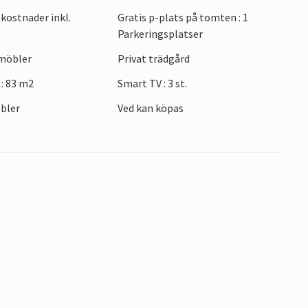
kostnader inkl.
Gratis p-plats på tomten : 1
s i vardagsrummet, som bjuder in till mysiga
Parkeringsplatser
rna. Din bostad kompletteras av en välskött,
emöbler
Privat trädgård
.
: 83 m2
Smart TV : 3 st.
r ett besök till upptäcktsbadet och Damper
bler
Ved kan köpas
 mynningen av Schleim mynning ligger bara
 populära staden Eckernförde i söder. Det finns
judande boende vid Östersjön.