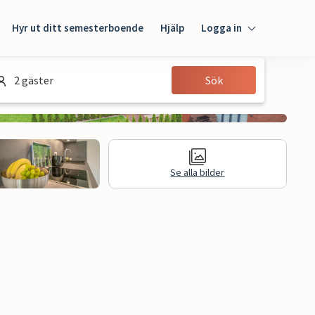
Hyr ut ditt semesterboende
Hjälp
Logga in
Logga in
2 gäster
Sök
Gäst
Husägare
Se alla bilder