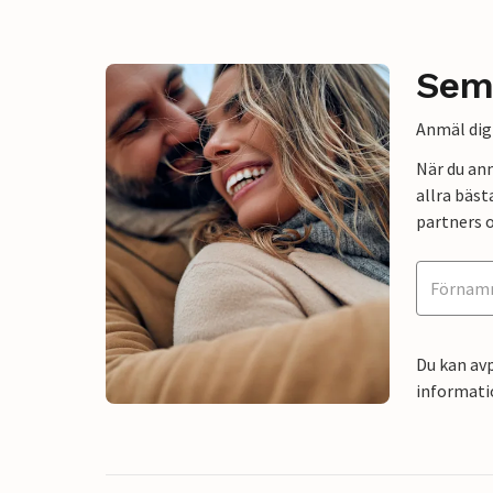
Sem
Anmäl dig 
När du an
allra bäst
partners o
Du kan avp
informati