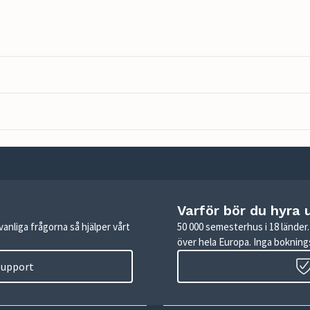
Varför bör du hyra 
anliga frågorna så hjälper vårt
50 000 semesterhus i 18 lände
över hela Europa. Inga boknings
 support