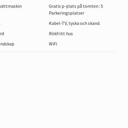
vättmaskin
Gratis p-plats på tomten : 5
dade turer dit och lära dig mer om tidvattnet
Parkeringsplatser
ch utforska Nordsjöns cykelväg. Beundra den
avstickare till ön Römö, med sin vackra
l
Kabel-TV, tyska och skand.
 kvar, promenera och utöva vattensporter.
ård
Rökfritt hus
landskap
WiFi