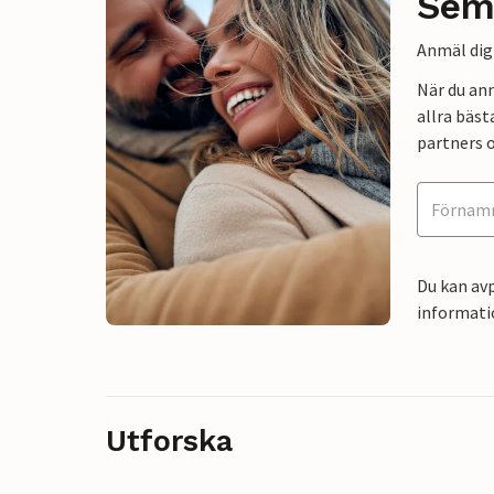
Sem
Anmäl dig 
När du an
allra bäst
partners o
Du kan avp
informati
Utforska