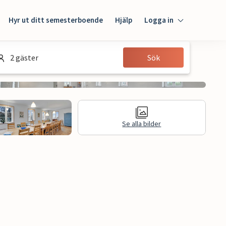
Hyr ut ditt semesterboende
Hjälp
Logga in
Logga in
2 gäster
Sök
Gäst
Husägare
Se alla bilder