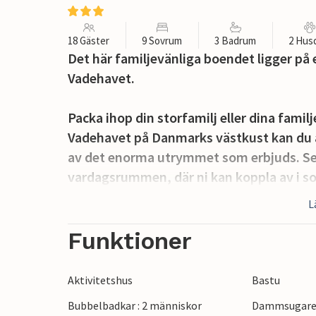
18 Gäster
9 Sovrum
3 Badrum
2 Hus
Det här familjevänliga boendet ligger på 
Vadehavet.
Packa ihop din storfamilj eller dina famil
Vadehavet på Danmarks västkust kan du a
av det enorma utrymmet som erbjuds. Se f
vardagsrummen, där ni kan koppla av i so
eller laga mat till det hungriga packet i k
L
de mysiga sovrummen kan de andra roa sig
Försköningsprogrammet är inte heller fö
Funktioner
badglädje, bastu och bubbelbad.
Utomhusområdet är rymligt och du har en 
Aktivitetshus
Bastu
har gott om utrymme att spela fotboll på
Bubbelbadkar : 2 människor
Dammsugar