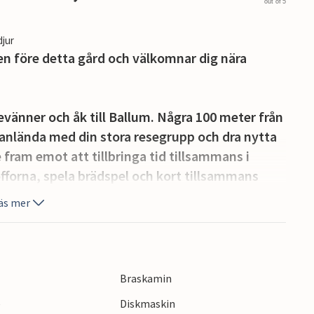
out of 5
djur
en före detta gård och välkomnar dig nära
jevänner och åk till Ballum. Några 100 meter från
nlända med din stora resegrupp och dra nytta
ram emot att tillbringa tid tillsammans i
fforna, spela brädspel och kort tillsammans
öket. Medan några också kan dra sig tillbaka till
äs mer
 med att spela bordsfotboll och biljard.
rsummat. Här kan du njuta av en pool som lovar
fantastisk utsikt över landskapet. Dina barn
Braskamin
 gräsmattan och känna havsbrisen i håret.
e
Diskmaskin