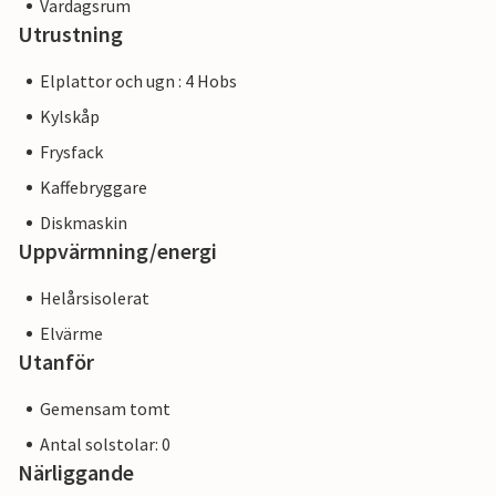
Vardagsrum
Utrustning
Elplattor och ugn : 4 Hobs
Kylskåp
Frysfack
Kaffebryggare
Diskmaskin
Uppvärmning/energi
Helårsisolerat
Elvärme
Utanför
Gemensam tomt
Antal solstolar: 0
Närliggande