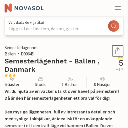
Vart skulle du vilja åka?
Lägg till destination, datum, gäster
1 / 20
Semesterlägenhet
Ballen
D90645
Semesterlägenhet - Ballen ,
5
Danmark
out of
5
6 Gäster
Studio
1 Badrum
0 Husdjur
Vill du njuta av en vacker utsikt över havet på semestern?
Då är den här semesterlägenheten ett bra val för dig!
Den mysiga lägenheten, full av intressanta detaljer och
med synliga takbjälkar, är idealisk för en avkopplande
semester i ett centralt läge vid hamnen i Ballen. Du vet