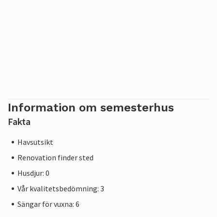
"Landkrabber" i Ballen erbjuder naturutbildning och
maritima aktiviteter för hela familjen.
Information om semesterhus
Fakta
Havsutsikt
Renovation finder sted
Husdjur: 0
Vår kvalitetsbedömning: 3
Sängar för vuxna: 6