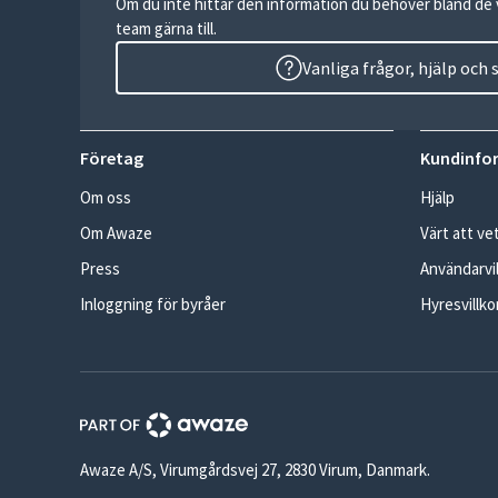
Om du inte hittar den information du behöver bland de v
team gärna till.
Vanliga frågor, hjälp och
Företag
Kundinfo
Om oss
Hjälp
Om Awaze
Värt att ve
Press
Användarvil
Inloggning för byråer
Hyresvillko
Awaze A/S, Virumgårdsvej 27, 2830 Virum, Danmark.