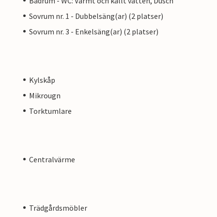
Badrum - WC: Varmt och kallt vatten, Dusch
Sovrum nr. 1 - Dubbelsäng(ar) (2 platser)
Sovrum nr. 3 - Enkelsäng(ar) (2 platser)
Kylskåp
Mikrougn
Torktumlare
Centralvärme
Trädgårdsmöbler