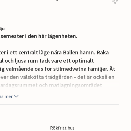
out of
5
djur
 semester i den här lägenheten.
 i ett centralt läge nära Ballen hamn. Raka
gval och ljusa rum tack vare ett optimalt
ktig välmående oas för stilmedvetna familjer. Ät
ver den välskötta trädgården - det är också en
na vardagsrummet och matlagningsområdet
t händelserika semesterdagar avslutas bekvämt
äs mer
 lågorna sprakar i kaminen.
täck denna mångsidiga danska ö, som inte bara
tan också självförsörjande på förnybar energi
Rökfritt hus