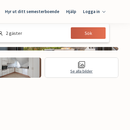
Hyr ut ditt semesterboende
Hjälp
Logga in
Logga in
2 gäster
Sök
Gäst
Husägare
Se alla bilder