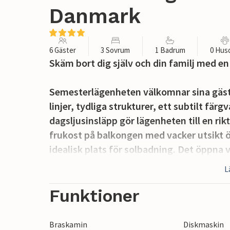
Danmark
6 Gäster
3 Sovrum
1 Badrum
0 Hus
Skäm bort dig själv och din familj med en
Semesterlägenheten välkomnar sina gäster
linjer, tydliga strukturer, ett subtilt fär
dagsljusinsläpp gör lägenheten till en ri
frukost på balkongen med vacker utsikt ö
idealisk plats för solbadning. Det öpp
inbjuder till mycket tid tillsammans. Lå
L
tillsammans i vardagsrumssofforna medan
Funktioner
Upplev Samsø med alla dina sinnen! Upp
är ett lugnt och grönt semesterparadis u
Braskamin
Diskmaskin