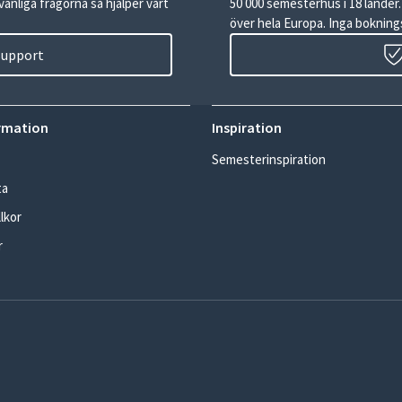
anliga frågorna så hjälper vårt
50 000 semesterhus i 18 lände
över hela Europa. Inga boknings
 support
rmation
Inspiration
Semesterinspiration
ta
lkor
r