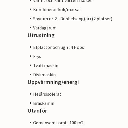
Varmt och kallt vatten i köket
Kombinerat kök/matsal
Sovrum nr. 2 - Dubbelsäng(ar) (2 platser)
Vardagsrum
Utrustning
Elplattor och ugn : 4 Hobs
Frys
Tvättmaskin
Diskmaskin
Uppvärmning/energi
Helårsisolerat
Braskamin
Utanför
Gemensam tomt : 100 m2