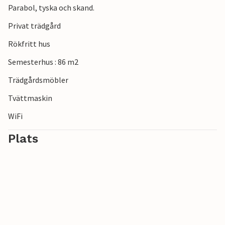
Parabol, tyska och skand.
Tillbringa en avkopplande semester i detta tilltalande
semesterhus vid havet.
Privat trädgård
Rökfritt hus
Semesterhus : 86 m2
Trädgårdsmöbler
Tvättmaskin
WiFi
Plats