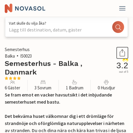
Vart skulle du vilja åka?
Lägg till destination, datum, gäster
1 / 29
Semesterhus
Balka
I50023
Semesterhus - Balka ,
3.2
Danmark
out of 5
6 Gäster
3 Sovrum
1 Badrum
0 Husdjur
Se fram emot en vacker havsutsikt i det inbjudande
semesterhuset med bastu.
Det bekväma huset välkomnar dig i ett drömläge för
strandnöje och oförglömliga naturupplevelser i närheten
av stranden. Du och dina nära och kära kan trivas i de ljusa