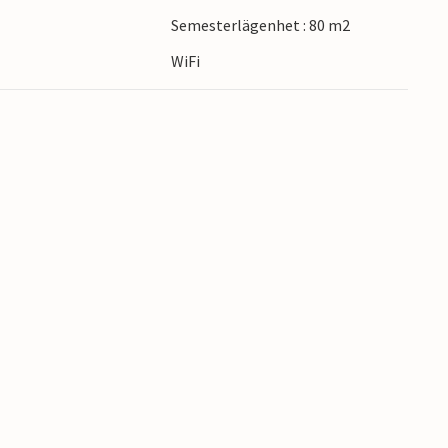
 gå på vandring i det närliggande
Semesterlägenhet : 80 m2
är turkosfärgade vikar och oförstörda landskap
WiFi