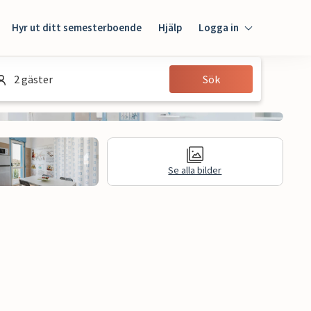
Hyr ut ditt semesterboende
Hjälp
Logga in
Logga in
2 gäster
Sök
Gäst
Husägare
Se alla bilder
n