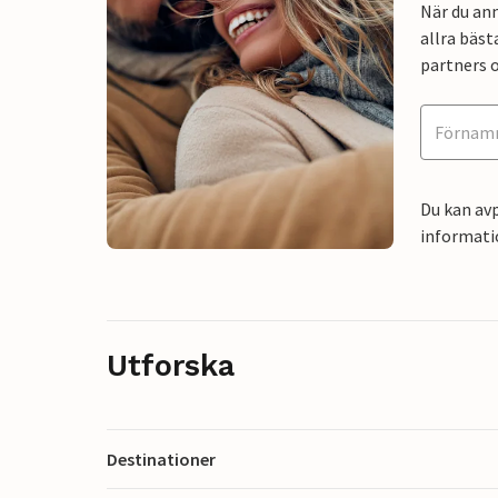
När du an
allra bäst
partners o
Du kan avp
informati
Utforska
Destinationer