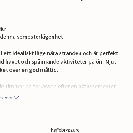
djur
 i denna semesterlägenhet.
ett idealiskt läge nära stranden och är perfekt
d havet och spännande aktiviteter på ön. Njut
öket över en god måltid.
e timmar på terrassen efter en aktiv semester
er havet.
äs mer
 utforska omgivningarna på cykel.
ånga aktiviteter som snorkling, dykning eller en
 de historiska städerna Palermo och Trapani.
Kaffebryggare