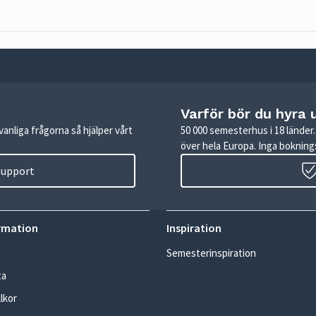
Varför bör du hyra 
anliga frågorna så hjälper vårt
50 000 semesterhus i 18 lände
över hela Europa. Inga boknings
 support
rmation
Inspiration
Semesterinspiration
ta
lkor