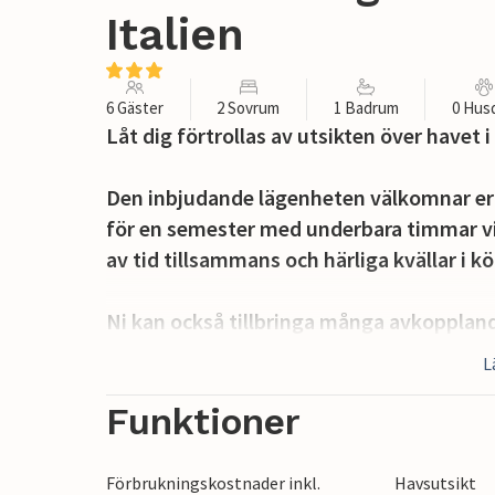
Italien
6 Gäster
2 Sovrum
1 Badrum
0 Hus
Låt dig förtrollas av utsikten över havet
Den inbjudande lägenheten välkomnar er i 
för en semester med underbara timmar vi
av tid tillsammans och härliga kvällar i k
Ni kan också tillbringa många avkoppland
full av äventyr och låta blicken vandra öv
L
Ta långa promenader längs stranden eller
Funktioner
Vattensportentusiaster kan ägna sig åt m
båttur längs den vackra kustlinjen. Besök
Förbrukningskostnader inkl.
Havsutsikt