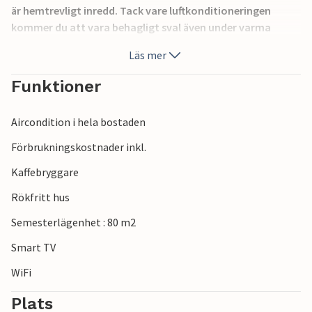
är hemtrevligt inredd. Tack vare luftkonditioneringen
kommer du att vara behagligt sval även under varma
sommardagar.
Läs mer
Det finns 2 parkeringsplatser för dina bilar på fastigheten.
Funktioner
Åk till stranden och tillbringa underbara dagar fulla av
Aircondition i hela bostaden
badglädje och sol. Du kan också nå shoppingmöjligheter
och restauranger till fots.
Förbrukningskostnader inkl.
Kaffebryggare
Njut av din vistelse i detta inbjudande semesterhus.
Rökfritt hus
Semesterlägenhet : 80 m2
Smart TV
WiFi
Plats