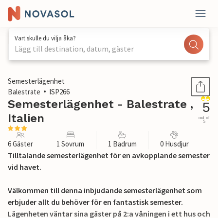
Vart skulle du vilja åka?
Lägg till destination, datum, gäster
1 / 28
Semesterlägenhet
Balestrate
ISP266
Semesterlägenhet - Balestrate ,
5
Italien
out of
5
6 Gäster
1 Sovrum
1 Badrum
0 Husdjur
Tilltalande semesterlägenhet för en avkopplande semester
vid havet.
Välkommen till denna inbjudande semesterlägenhet som
erbjuder allt du behöver för en fantastisk semester.
Lägenheten väntar sina gäster på 2:a våningen i ett hus och