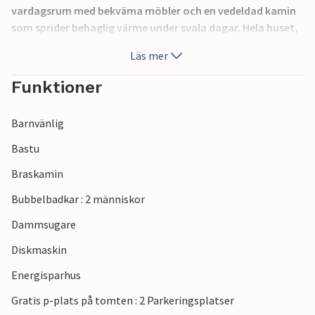
vardagsrum med bekväma möbler och en vedeldad kamin
som sprider behaglig värme under svala dagar. Hela huset,
utom sovrummen, är utrustat med golvvärme, så du kan
Läs mer
lämna dina tofflor hemma. Från vardagsrummet har du
tillgång till den stora och soliga terrassen.
Funktioner
Huset är en bra utgångspunkt för utflykter till
Barnvänlig
Bonbonlandet, kritklipporna Møns Klint eller Vordingborg.
Bastu
Braskamin
Bubbelbadkar : 2 människor
Dammsugare
Diskmaskin
Energisparhus
Gratis p-plats på tomten : 2 Parkeringsplatser