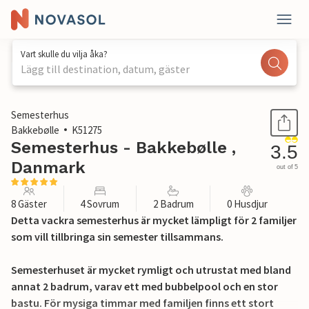
Vart skulle du vilja åka?
Lägg till destination, datum, gäster
1 / 35
Semesterhus
Bakkebølle
K51275
Semesterhus - Bakkebølle ,
3.5
Danmark
out of 5
8 Gäster
4 Sovrum
2 Badrum
0 Husdjur
Detta vackra semesterhus är mycket lämpligt för 2 familjer
som vill tillbringa sin semester tillsammans.
Semesterhuset är mycket rymligt och utrustat med bland
annat 2 badrum, varav ett med bubbelpool och en stor
bastu. För mysiga timmar med familjen finns ett stort