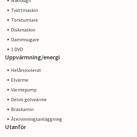
Mikrougn
Tvättmaskin
Torktumlare
Diskmaskin
Dammsugare
1 DVD
Uppvärmning/energi
Helårsisolerat
Elvärme
Värmepump
Delvis golvvärme
Braskamin
Återvinningsanläggning
Utanför