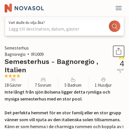
Vart skulle du vilja åka?
Lägg till destination, datum, gäster
1 / 38
Semesterhus
Bagnoregio
IRU009
Semesterhus - Bagnoregio ,
4
Italien
out of
5
18 Gäster
7 Sovrum
5 Badrum
1 Husdjur
Inte långt från sjön Bolsena ligger detta rymliga och
mysiga semesterhus med en stor pool.
Det perfekta hemmet för en stor familj eller en stor grupp
vänner som vill njuta av den italienska solen tillsammans.
Känn er som hemma i de charmiga rummen och koppla av i