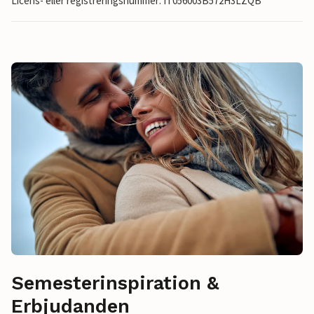
Licens- eller registreringsnummer: IT056003B572H3LZQB
Semesterinspiration &
Erbjudanden