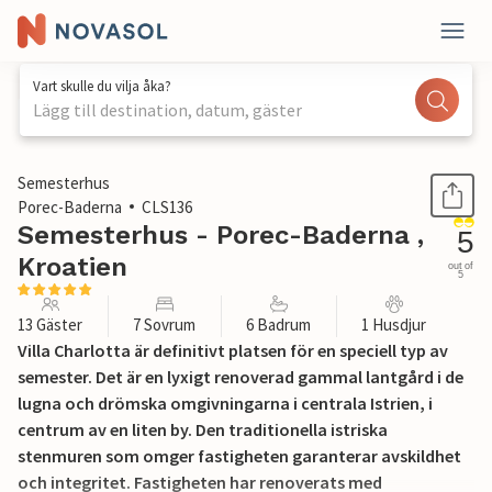
Vart skulle du vilja åka?
Lägg till destination, datum, gäster
1 / 61
Semesterhus
Porec-Baderna
CLS136
Semesterhus - Porec-Baderna ,
5
Kroatien
out of
5
13 Gäster
7 Sovrum
6 Badrum
1 Husdjur
Villa Charlotta är definitivt platsen för en speciell typ av
semester. Det är en lyxigt renoverad gammal lantgård i de
lugna och drömska omgivningarna i centrala Istrien, i
centrum av en liten by. Den traditionella istriska
stenmuren som omger fastigheten garanterar avskildhet
och integritet. Fastigheten har renoverats med