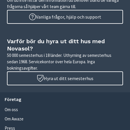
Om du inte hittar den information du behöver bland de vanliga
frågorna så hjälper vårt team gärna till.
Vanliga frågor, hjälp och support
Varför bör du hyra ut ditt hus med
Novasol?
50 000 semesterhus i 18 länder. Uthyrning av semesterhus
sedan 1968. Servicekontor över hela Europa. Inga
bokningsavgifter.
Hyra ut ditt semesterhus
Företag
Om oss
Om Awaze
Press