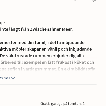
out of
5
djur
inte långt från Zwischenahner Meer.
emester med din familj i detta inbjudande
aktiva möbler skapar en vänlig och inbjudande
 De välutrustade rummen erbjuder dig alla
rbered till exempel en lätt frukost i köket och
g på soffan i vardagsrummet. En extra bäddsoffa
upp till 10 år.
äs mer
er den skyddade terrassen och använd den
llade måltider, som du kan njuta av utomhus.
Gratis garage på tomten : 1