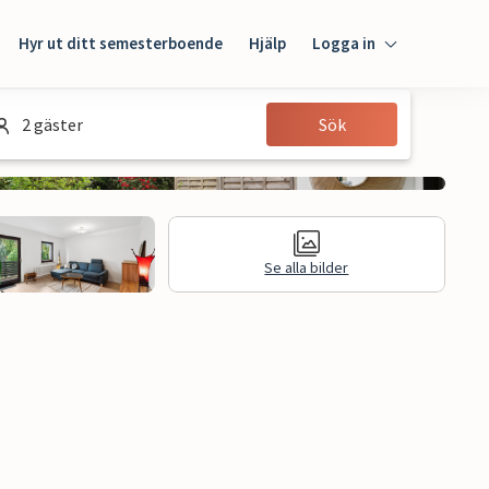
Hyr ut ditt semesterboende
Hjälp
Logga in
Logga in
2 gäster
Sök
Gäst
Husägare
Se alla bilder