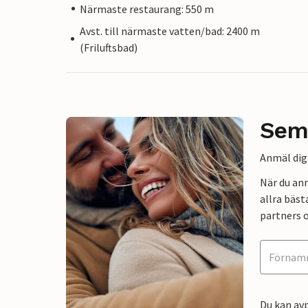
Närmaste restaurang: 550 m
Avst. till närmaste vatten/bad: 2400 m
(Friluftsbad)
Sem
Anmäl dig 
När du an
allra bäst
partners o
Du kan avp