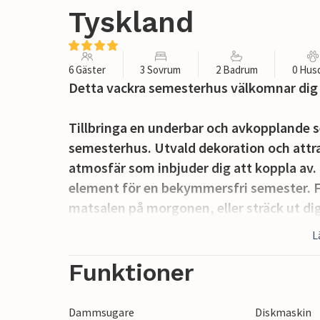
Tyskland
6 Gäster
3 Sovrum
2 Badrum
0 Hus
Detta vackra semesterhus välkomnar dig 
Tillbringa en underbar och avkopplande s
semesterhus. Utvald dekoration och attr
atmosfär som inbjuder dig att koppla av.
element för en bekymmersfri semester. Fö
matsalen på morgonen, eller sträck ut di
finns tillgänglig utan kostnad för ett barn 
L
Njut av sommardagarna på balkongen ell
Funktioner
murade grillen för att förbereda dina gri
Dammsugare
Diskmaskin