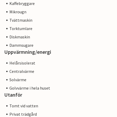
Kaffebryggare
Mikrougn
Tvättmaskin
Torktumlare
Diskmaskin
Dammsugare
Uppvärmning/energi
Helårsisolerat
Centralvärme
Solvärme
Golvvärme i hela huset
Utanför
Tomt vid vatten
Privat trädgård