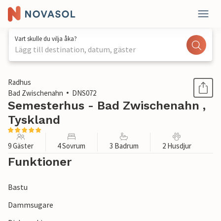
Vart skulle du vilja åka?
Lägg till destination, datum, gäster
1 / 1
Radhus
Bad Zwischenahn
DNS072
Semesterhus - Bad Zwischenahn ,
Tyskland
9 Gäster
4 Sovrum
3 Badrum
2 Husdjur
Funktioner
Bastu
Dammsugare