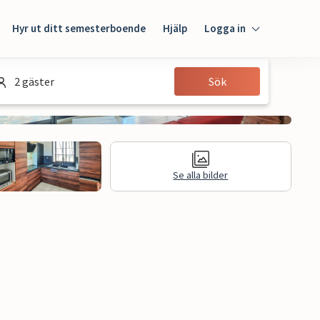
Hyr ut ditt semesterboende
Hjälp
Logga in
Logga in
2 gäster
Sök
Gäst
Husägare
Se alla bilder