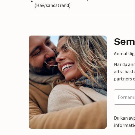
(Hav/sandstrand)
Sem
Anmäl dig 
När du an
allra bäst
partners o
Du kan avp
informati