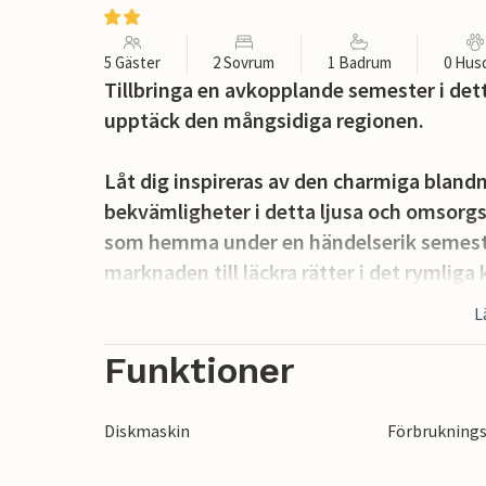
5 Gäster
2 Sovrum
1 Badrum
0 Hus
Tillbringa en avkopplande semester i det
upptäck den mångsidiga regionen.
Låt dig inspireras av den charmiga blan
bekvämligheter i detta ljusa och omsorg
som hemma under en händelserik semester
marknaden till läckra rätter i det rymli
med öppen planlösning. Efter en lång utfl
L
fördjupa dig i en bok eller tillbringa en k
Funktioner
I den rymliga, inhägnade trädgården kan 
frukosten utomhus. Spela en match fotb
Diskmaskin
Förbruknings
sommarkvällar med ett glas lokalt vin.