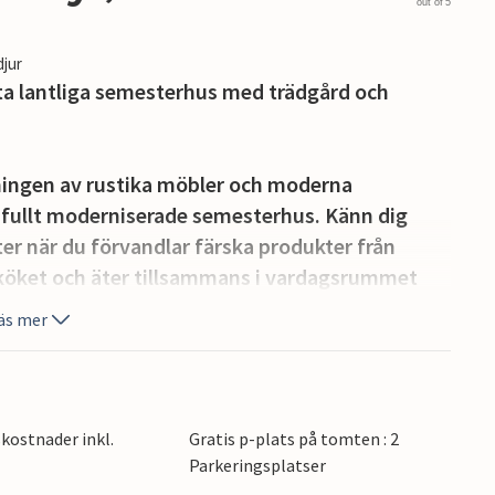
out of 5
djur
ta lantliga semesterhus med trädgård och
dningen av rustika möbler och moderna
sfullt moderniserade semesterhus. Känn dig
 när du förvandlar färska produkter från
ga köket och äter tillsammans i vardagsrummet
ykt kan du koppla av i den mysiga soffan,
äs mer
väll med att spela spel med dina nära och kära.
du se dina barn leka medan du förbereder
oll eller badminton och avrunda varma
kostnader inkl.
Gratis p-plats på tomten : 2
Parkeringsplatser