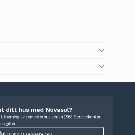
ut ditt hus med Novasol?
r. Uthyrning av semesterhus sedan 1968. Servicekontor
avgifter.
Hyra ut ditt semesterhus