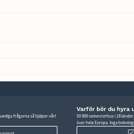
Varför bör du hyra 
anliga frågorna så hjälper vårt
50 000 semesterhus i 18 lände
över hela Europa. Inga boknings
 support