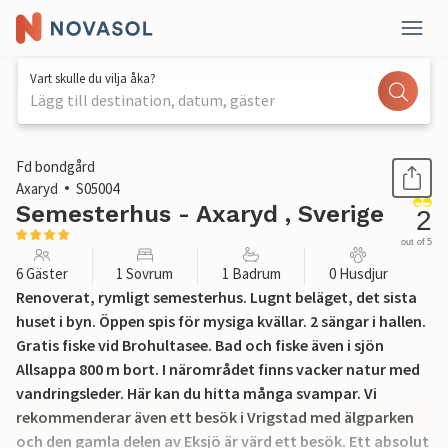
Vart skulle du vilja åka?
Lägg till destination, datum, gäster
1 / 21
Fd bondgård
Axaryd
S05004
Semesterhus - Axaryd , Sverige
2
out of 5
6 Gäster
1 Sovrum
1 Badrum
0 Husdjur
Renoverat, rymligt semesterhus. Lugnt beläget, det sista
huset i byn. Öppen spis för mysiga kvällar. 2 sängar i hallen.
Gratis fiske vid Brohultasee. Bad och fiske även i sjön
Allsappa 800 m bort. I närområdet finns vacker natur med
vandringsleder. Här kan du hitta många svampar. Vi
rekommenderar även ett besök i Vrigstad med älgparken
och den gamla delen av Eksjö är värd ett besök. Ett absolut