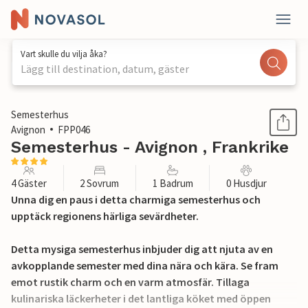
Vart skulle du vilja åka?
Lägg till destination, datum, gäster
1 / 21
Semesterhus
Avignon
FPP046
Semesterhus - Avignon , Frankrike
4 Gäster
2 Sovrum
1 Badrum
0 Husdjur
Unna dig en paus i detta charmiga semesterhus och
upptäck regionens härliga sevärdheter.
Detta mysiga semesterhus inbjuder dig att njuta av en
avkopplande semester med dina nära och kära. Se fram
emot rustik charm och en varm atmosfär. Tillaga
kulinariska läckerheter i det lantliga köket med öppen