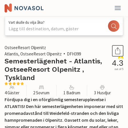
Vart skulle du vilja åka?
Lägg till destination, datum, gäster
1 / 22
OstseeResort Olpenitz
Atlantis, OstseeResort Olpenitz
DFH399
Semesterlägenhet - Atlantis,
4.3
OstseeResort Olpenitz ,
out of 5
Tyskland
4 Gäster
2 Sovrum
1 Badrum
3 Husdjur
Fördjupa dig i en oförglömlig semesterupplevelse i
ATLANTIS! Den här semesterlägenheten imponerar med sitt
promenadavstånd till Weidefeld-stranden och den livliga
hamnpromenaden i Olpenitz. Oavsett om du solar, leker,
simmar eller promenerar i flera kilometer, med eller utan