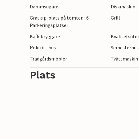
Dammsugare
Diskmaskin
bekvämt läge för utflykter till museer, s
Köpenhamn.
Gratis p-plats på tomten : 6
Grill
Parkeringsplatser
Kaffebryggare
Kvalitetsut
Rökfritt hus
Semesterhus 
Trädgårdsmöbler
Tvättmaskin
Plats