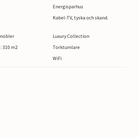
Energisparhus
lott och inom en timme kan du vara i
Kabel-TV, tyska och skand.
emöbler
Luxury Collection
: 310 m2
Torktumlare
WiFi