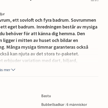
out of 5
djur
ovrum, ett sovloft och fyra badrum. Sovrummen
r ett eget badrum. Inredningen består av mysiga
m du behöver för att känna dig hemma. Den
igger i mitten av huset och bildar en
ing. Många mysiga timmar garanteras också
kså kan njuta av det stora tv-paketet.
erbjuder variation med dart, biljard,
 och PlayStation4. Barnen är också tillgodosedda
äs mer
er, TV, DVD) och sömn på det andra.
vattenglädje, du kommer också att må bra i
. Likaså kommer du att koppla av på terrassen
för grillning. Dörren till poolen har ett
Bastu
 trädgården finns en gunga, ett lektorn, en
Bubbelbadkar : 6 människor
ta (användning på eget ansvar). Huset har ett