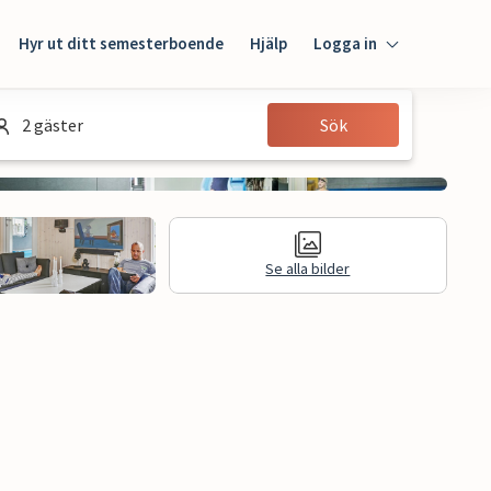
Hyr ut ditt semesterboende
Hjälp
Logga in
Logga in
2 gäster
Sök
Gäst
Husägare
Se alla bilder