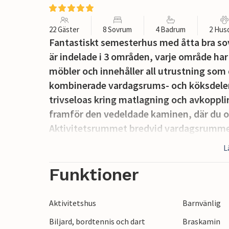
22 Gäster
8 Sovrum
4 Badrum
2 Hus
Fantastiskt semesterhus med åtta bra s
är indelade i 3 områden, varje område ha
möbler och innehåller all utrustning so
kombinerade vardagsrums- och köksdelen l
trivseloas kring matlagning och avkoppl
framför den vedeldade kaminen, där du oc
Aktivitetsrummet bredvid vardagsrummet 
bordfotboll, bordtennis, bar, kylskåp, tv
L
med 2 loftsrum för lek på det ena (leksak
Poolrummet inbjuder till många timmars 
Funktioner
bubbelpoolen för 6 personer och i bastun
och de långa, ljumma kvällarna är perfekta 
Aktivitetshus
Barnvänlig
barnsäkerhetslås. Du bor mitt i en skog. I
Biljard, bordtennis och dart
Braskamin
rutschkana, en sandlåda och en studsmat