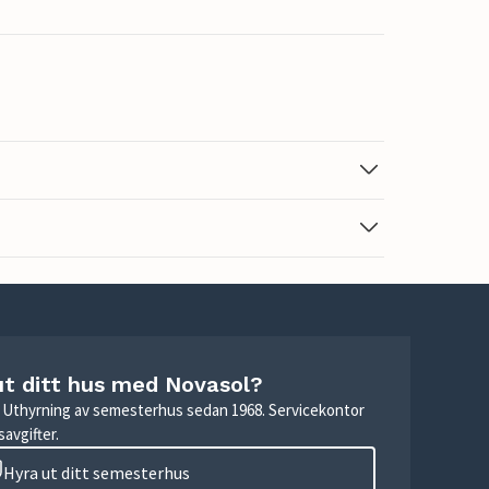
ut ditt hus med Novasol?
r. Uthyrning av semesterhus sedan 1968. Servicekontor
avgifter.
Hyra ut ditt semesterhus