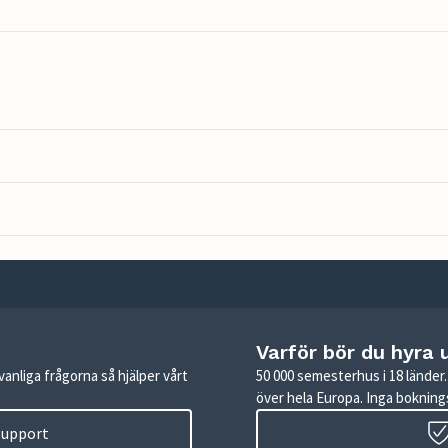
Varför bör du hyra 
anliga frågorna så hjälper vårt
50 000 semesterhus i 18 lände
över hela Europa. Inga boknings
 support