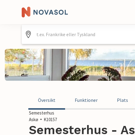
Översikt
Funktioner
Plats
Semesterhus
Askø
K10157
Semesterhus - As