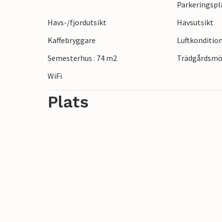
Parkeringspl
känd för sina pittoreska landskap och de
Havs-/fjordutsikt
Havsutsikt
naturreservatet eller promenera till stran
Den kulturintresserade kan ta en tur till 
Kaffebryggare
Luftkonditio
Semesterhus : 74 m2
Trädgårdsmö
WiFi
Plats