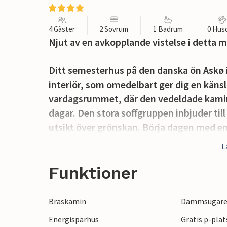
4 Gäster
2 Sovrum
1 Badrum
0 Hus
Njut av en avkopplande vistelse i detta m
Ditt semesterhus på den danska ön Askø 
interiör, som omedelbart ger dig en känsl
vardagsrummet, där den vedeldade kamin
dagar. Den stora soffgruppen inbjuder till
utsikt över grönskan. Börja dagen med en 
matsalen, som kommer att inspirera dig at
L
Gå ut i den rymliga trädgården, där barn
Funktioner
den fridfulla atmosfären i sittgruppen på
lägereldsplatsen, perfekt för långa sommar
Braskamin
Dammsugar
Energisparhus
Gratis p-plat
Tillbringa en dag med familjen på en pi