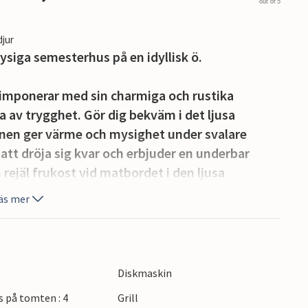
out of 5
djur
ysiga semesterhus på en idyllisk ö.
imponerar med sin charmiga och rustika
a av trygghet. Gör dig bekväm i det ljusa
en ger värme och mysighet under svalare
 att dröja sig kvar och erbjuder en underbar
rejäl frukost vid matbordet i den ljusa
t planera dina utflykter.
äs mer
en kan leka på studsmattan medan du njuter av
 terrassen. Ta en paus vid den mysiga
kvällar i det fria.
e
Diskmaskin
s på tomten : 4
Grill
cknick och upptäck Askøs små gömda hörn. Ön är