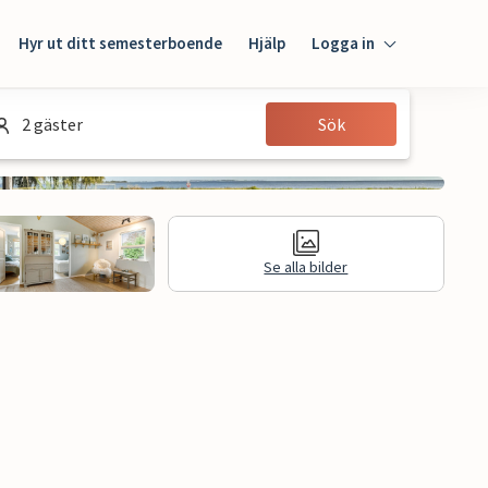
Hyr ut ditt semesterboende
Hjälp
Logga in
Logga in
2 gäster
Sök
Gäst
Husägare
Se alla bilder