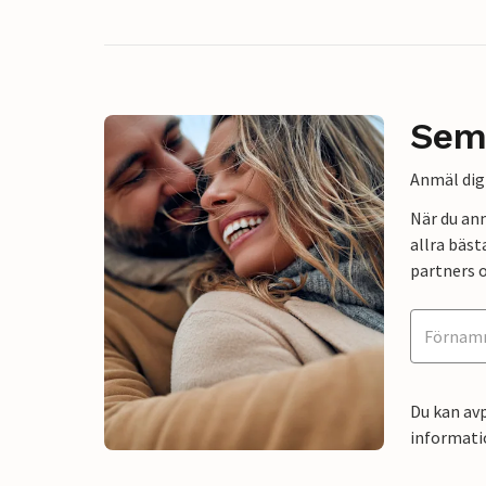
Sem
Anmäl dig 
När du an
allra bäst
partners o
Du kan avp
informati