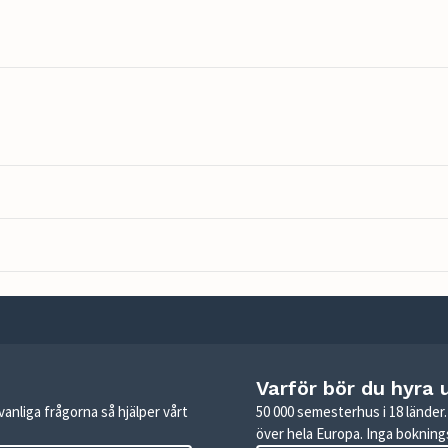
Varför bör du hyra 
anliga frågorna så hjälper vårt
50 000 semesterhus i 18 lände
över hela Europa. Inga boknings