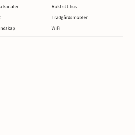
a kanaler
Rökfritt hus
t
Trädgårdsmöbler
landskap
WiFi