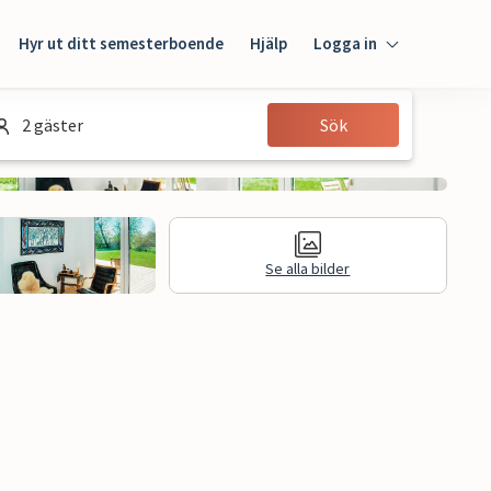
Hyr ut ditt semesterboende
Hjälp
Logga in
Logga in
2 gäster
Sök
Gäst
Husägare
Se alla bilder