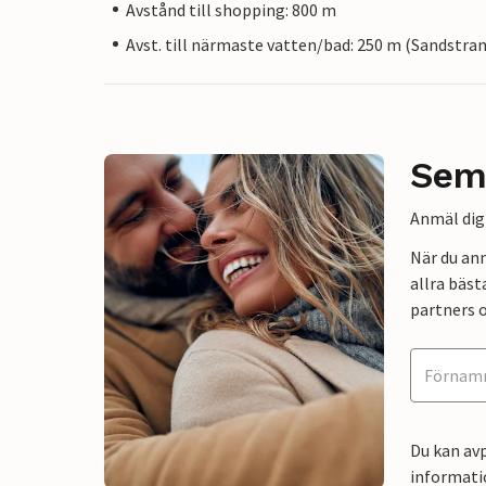
Avstånd till shopping: 800 m
Avst. till närmaste vatten/bad: 250 m (Sandstra
Sem
Anmäl dig 
När du an
allra bäst
partners o
Du kan avp
informati