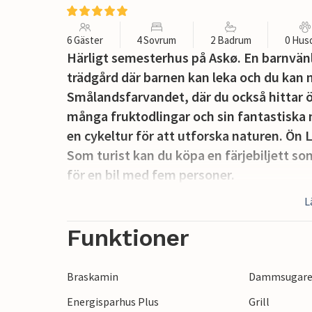
6 Gäster
4 Sovrum
2 Badrum
0 Hus
Härligt semesterhus på Askø. En barnvänl
trädgård där barnen kan leka och du kan n
Smålandsfarvandet, där du också hittar ö
många fruktodlingar och sin fantastiska 
en cykeltur för att utforska naturen. Ö
Som turist kan du köpa en färjebiljett som 
för en bil med fem personer.
L
Funktioner
Braskamin
Dammsugar
Energisparhus Plus
Grill