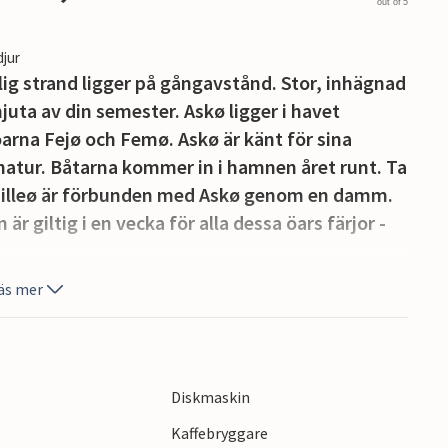
out of 5
djur
ig strand ligger på gångavstånd. Stor, inhägnad
juta av din semester. Askø ligger i havet
arna Fejø och Femø. Askø är känt för sina
natur. Båtarna kommer in i hamnen året runt. Ta
n Lilleø är förbunden med Askø genom en damm.
är giltig i en vecka för alla dessa öars färjor -
äs mer
e
Diskmaskin
Kaffebryggare