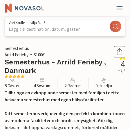
Vart skulle du vilja åka?
Lägg till destination, datum, gäster
1 / 19
Semesterhus
Arrild Ferieby
S10061
Semesterhus - Arrild Ferieby ,
4
Danmark
out of
5
8 Gäster
4 Sovrum
2 Badrum
0 Husdjur
Tillbringa en avkopplande semester med familjen i detta
bekväma semesterhus med egna hälsofaciliteter.
Ditt semesterhus erbjuder dig den perfekta kombinationen
av moderna faciliteter och nordisk mysighet. Gör dig
bekväm i det öppna vardagsrummet, förbered måltider