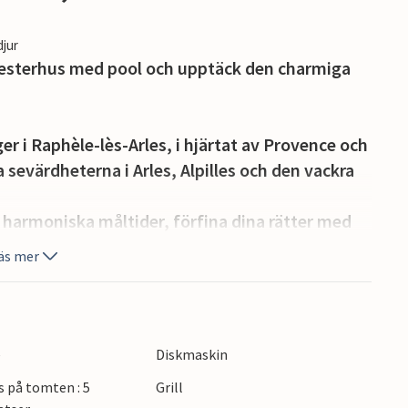
djur
emesterhus med pool och upptäck den charmiga
r i Raphèle-lès-Arles, i hjärtat av Provence och
a sevärdheterna i Arles, Alpilles och den vackra
 harmoniska måltider, förfina dina rätter med
väma soffgruppen för en spelkväll efter en lång
äs mer
d en stor träterrass och vackra olivträd lockar
atser för att äta, prata och koppla av. Tänd
e
Diskmaskin
 och levande ljus.
s på tomten : 5
Grill