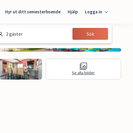
Hyr ut ditt semesterboende
Hjälp
Logga in
Logga in
2 gäster
Sök
Gäst
Husägare
Se alla bilder
n