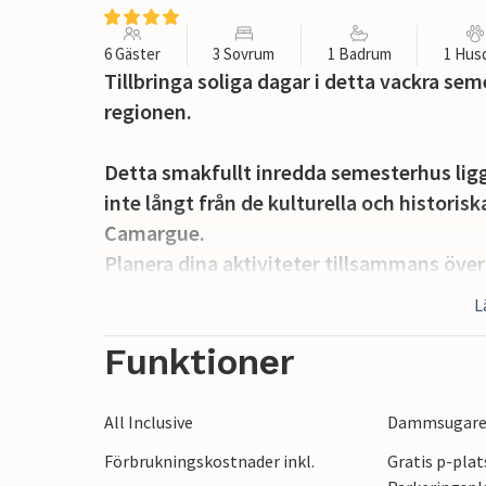
6 Gäster
3 Sovrum
1 Badrum
1 Hus
Tillbringa soliga dagar i detta vackra s
regionen.
Detta smakfullt inredda semesterhus ligge
inte långt från de kulturella och historisk
Camargue.
Planera dina aktiviteter tillsammans över
örter från regionen och mys upp i den bek
L
dag.
Funktioner
Det vackra, inhägnade utomhusområdet me
med en uppfriskande pool och skuggiga pl
All Inclusive
Dammsugar
grillen och njut av mysiga kvällar med vin
Förbrukningskostnader inkl.
Gratis p-plat