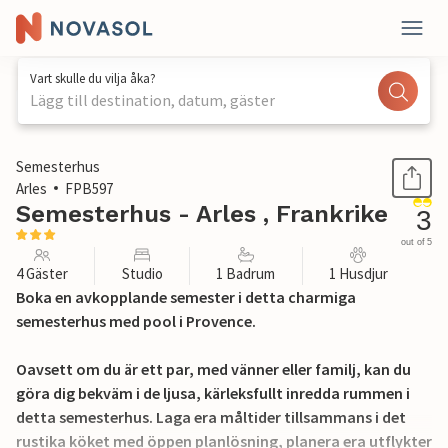
Vart skulle du vilja åka?
Lägg till destination, datum, gäster
1 / 25
Semesterhus
Arles
FPB597
Semesterhus - Arles , Frankrike
3
out of 5
4 Gäster
Studio
1 Badrum
1 Husdjur
Boka en avkopplande semester i detta charmiga
semesterhus med pool i Provence.
Oavsett om du är ett par, med vänner eller familj, kan du
göra dig bekväm i de ljusa, kärleksfullt inredda rummen i
detta semesterhus. Laga era måltider tillsammans i det
rustika köket med öppen planlösning, planera era utflykter