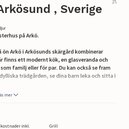
out
of 5
Arkösund , Sverige
djur
sterhus på Arkö.
 ön Arkö i Arkösunds skärgård kombinerar
 finns ett modernt kök, en glasveranda och
som familj eller för par. Du kan också se fram
dylliska trädgården, se dina barn leka och sitta i
äs mer
 brygga ligger bara några minuters promenad
er utforska de omgivande vikarna med en hyrd
kostnader inkl.
Grill