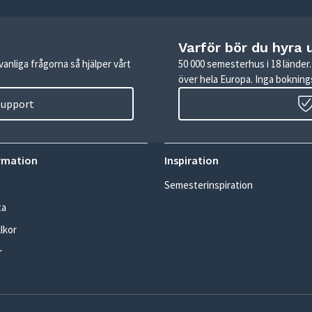
Varför bör du hyra 
anliga frågorna så hjälper vårt
50 000 semesterhus i 18 lände
över hela Europa. Inga boknings
 support
rmation
Inspiration
Semesterinspiration
ta
lkor
r