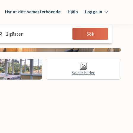
Hyr ut ditt semesterboende
Hjälp
Logga in
Logga in
2 gäster
Sök
Gäst
Husägare
Se alla bilder