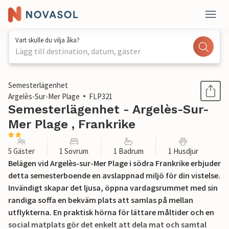
Vart skulle du vilja åka?
Lägg till destination, datum, gäster
1 / 16
Semesterlägenhet
Argelès-Sur-Mer Plage
FLP321
Semesterlägenhet - Argelès-Sur-
Mer Plage , Frankrike
5 Gäster
1 Sovrum
1 Badrum
1 Husdjur
Belägen vid Argelès-sur-Mer Plage i södra Frankrike erbjuder
detta semesterboende en avslappnad miljö för din vistelse.
Invändigt skapar det ljusa, öppna vardagsrummet med sin
randiga soffa en bekväm plats att samlas på mellan
utflykterna. En praktisk hörna för lättare måltider och en
social matplats gör det enkelt att dela mat och samtal