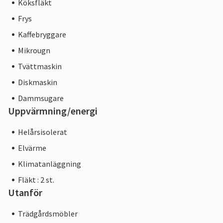
Köksfläkt
Frys
Kaffebryggare
Mikrougn
Tvättmaskin
Diskmaskin
Dammsugare
Uppvärmning/energi
Helårsisolerat
Elvärme
Klimatanläggning
Fläkt : 2 st.
Utanför
Trädgårdsmöbler