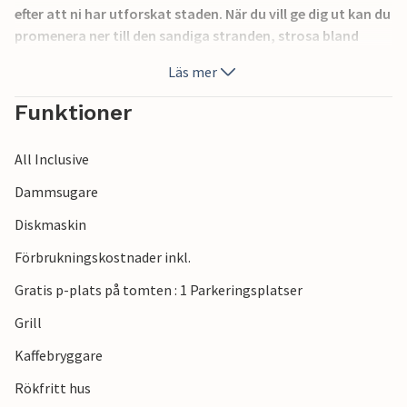
efter att ni har utforskat staden. När du vill ge dig ut kan du
promenera ner till den sandiga stranden, strosa bland
lokala butiker och njuta av franska restauranger vid havet.
Läs mer
Det utmärkta läget i denna kuststad gör det lätt att
balansera tid inomhus med många sköna timmar vid
Funktioner
vattnet.
All Inclusive
Dammsugare
Diskmaskin
Förbrukningskostnader inkl.
Gratis p-plats på tomten : 1 Parkeringsplatser
Grill
Kaffebryggare
Rökfritt hus