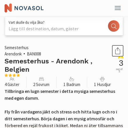
Vart skulle du vilja åka?
Lägg till destination, datum, gäster
1 / 27
Semesterhus
Arendonk
BAN008
Semesterhus - Arendonk ,
3
Belgien
out of
5
4 Gäster
2 Sovrum
1 Badrum
1 Husdjur
Tillbringa en lugn semester i detta mysiga semesterhus
med egen damm.
Fly från vardagens jäkt och stress och hitta lugn och ro i
ditt semesterhus. Börja dagen i en mysig atmosfär och
förbered en rejäl frukost i köket. Medan ni äter tillsammans