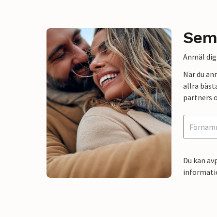
Sem
Anmäl dig 
När du an
allra bäst
partners o
Du kan avp
informati