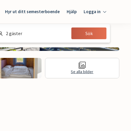
Hyr ut ditt semesterboende
Hjälp
Logga in
Logga in
2 gäster
Sök
Gäst
Husägare
Se alla bilder