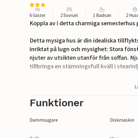
6 Gäster
2 Sovrum
1 Badrum
2 Hus
Koppla av i detta charmiga semesterhus p
Detta mysiga hus är din idealiska tillflykt
inriktat på lugn och mysighet: Stora fön
njuter av utsikten utanför från soffan. Nj
tillbringa en stämningsfull kväll i stearin
När solen skiner inbjuder terrassen till
L
fantastiska utsikten över det blå havet o
vinden och sjöfåglarna eller luta dig til
Funktioner
Upptäck ön Hisøy, där små hamnar, vita t
Dammsugare
Diskmaskin
landskapet. Promenera längs idylliska kust
på skyddade stränder och njut av de långa