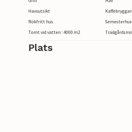
Grill
Hav
kilometer bort erbjuder staden Arendal me
Havsutsikt
Kaffebryggar
charmig kontrast till det lugna livet på ön
Rökfritt hus
Semesterhus 
Tomt vid vatten : 4000 m2
Trädgårdsmö
Plats