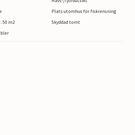
Havs-/fjordutsikt
d sina kaféer, museer och livliga gator en
e
Plats utomhus för fiskrensning
.
: 50 m2
Skyddad tomt
bler