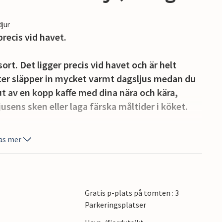
djur
recis vid havet.
sort. Det ligger precis vid havet och är helt
ster släpper in mycket varmt dagsljus medan du
ut av en kopp kaffe med dina nära och kära,
ljusens sken eller laga färska måltider i köket.
 många timmars utomhusvistelse. Njut av den
äs mer
ch den klippiga, trädbeklädda kusten. Lyssna till
lbaka och koppla av med en god bok.
rähus och vidsträckta vyer över havet präglar
Gratis p-plats på tomten : 3
stigar, ta en båt ut till skärgården eller bada
Parkeringsplatser
, ljusa kvällarna vid vattnet. Och bara några