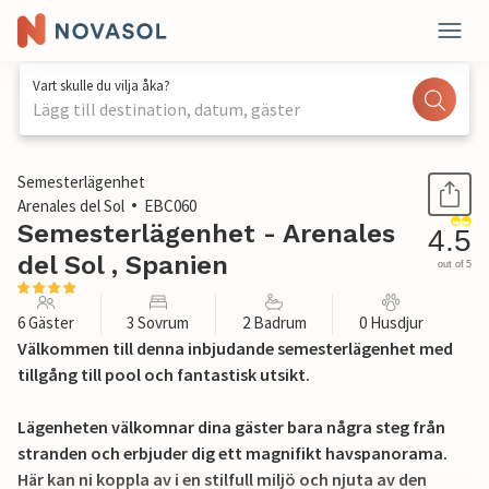
Vart skulle du vilja åka?
Lägg till destination, datum, gäster
1 / 23
Semesterlägenhet
Arenales del Sol
EBC060
Semesterlägenhet - Arenales
4.5
del Sol , Spanien
out of 5
6 Gäster
3 Sovrum
2 Badrum
0 Husdjur
Välkommen till denna inbjudande semesterlägenhet med
tillgång till pool och fantastisk utsikt.
Lägenheten välkomnar dina gäster bara några steg från
stranden och erbjuder dig ett magnifikt havspanorama.
Här kan ni koppla av i en stilfull miljö och njuta av den