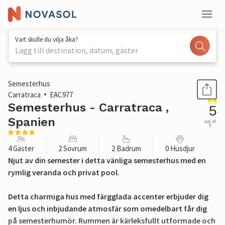
Vart skulle du vilja åka?
Lägg till destination, datum, gäster
1 / 16
Semesterhus
Carratraca
EAC977
Semesterhus - Carratraca ,
5
Spanien
out of
5
4 Gäster
2 Sovrum
2 Badrum
0 Husdjur
Njut av din semester i detta vänliga semesterhus med en
rymlig veranda och privat pool.
Detta charmiga hus med färgglada accenter erbjuder dig
en ljus och inbjudande atmosfär som omedelbart får dig
på semesterhumör. Rummen är kärleksfullt utformade och