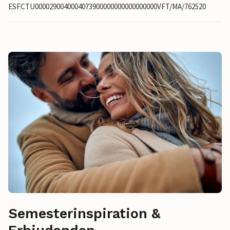
ESFCTU0000290040004073900000000000000000VFT/MA/762520
Semesterinspiration &