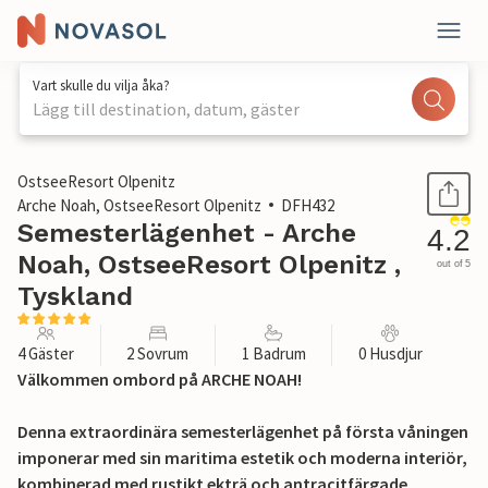
Vart skulle du vilja åka?
Lägg till destination, datum, gäster
1 / 38
OstseeResort Olpenitz
Arche Noah, OstseeResort Olpenitz
DFH432
Semesterlägenhet - Arche
4.2
Noah, OstseeResort Olpenitz ,
out of 5
Tyskland
4 Gäster
2 Sovrum
1 Badrum
0 Husdjur
Välkommen ombord på ARCHE NOAH!
Denna extraordinära semesterlägenhet på första våningen
imponerar med sin maritima estetik och moderna interiör,
kombinerad med rustikt ekträ och antracitfärgade