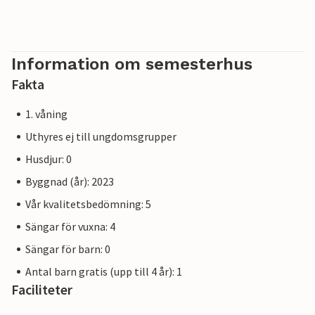
resorten kommer inte att påverka din semester, vilket är
anledningen till att ytterligare rabatter är uteslutna.
Information om semesterhus
Fakta
1. våning
Uthyres ej till ungdomsgrupper
Husdjur: 0
Byggnad (år): 2023
Vår kvalitetsbedömning: 5
Sängar för vuxna: 4
Sängar för barn: 0
Antal barn gratis (upp till 4 år): 1
Faciliteter