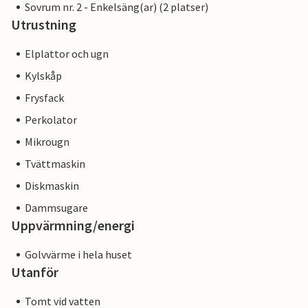
Sovrum nr. 2 - Enkelsäng(ar) (2 platser)
Utrustning
Elplattor och ugn
Kylskåp
Frysfack
Perkolator
Mikrougn
Tvättmaskin
Diskmaskin
Dammsugare
Uppvärmning/energi
Golvvärme i hela huset
Utanför
Tomt vid vatten