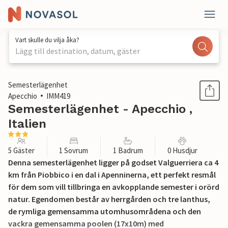
Vart skulle du vilja åka?
Lägg till destination, datum, gäster
1 / 39
Semesterlägenhet
Apecchio
IMM419
Semesterlägenhet - Apecchio ,
Italien
5 Gäster
1 Sovrum
1 Badrum
0 Husdjur
Denna semesterlägenhet ligger på godset Valguerriera ca 4
km från Piobbico i en dal i Apenninerna, ett perfekt resmål
för dem som vill tillbringa en avkopplande semester i orörd
natur. Egendomen består av herrgården och tre lanthus,
de rymliga gemensamma utomhusområdena och den
vackra gemensamma poolen (17x10m) med