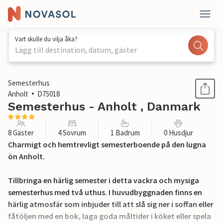
Vart skulle du vilja åka?
Lägg till destination, datum, gäster
1 / 17
Semesterhus
Anholt
D75018
Semesterhus - Anholt , Danmark
8 Gäster
4 Sovrum
1 Badrum
0 Husdjur
Charmigt och hemtrevligt semesterboende på den lugna
ön Anholt.
Tillbringa en härlig semester i detta vackra och mysiga
semesterhus med två uthus. I huvudbyggnaden finns en
härlig atmosfär som inbjuder till att slå sig ner i soffan eller
fåtöljen med en bok, laga goda måltider i köket eller spela