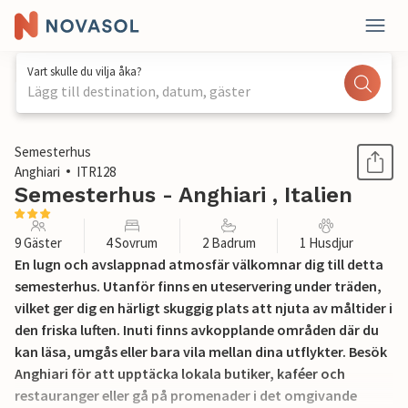
Vart skulle du vilja åka?
Lägg till destination, datum, gäster
1 / 27
Semesterhus
Anghiari
ITR128
Semesterhus - Anghiari , Italien
9 Gäster
4 Sovrum
2 Badrum
1 Husdjur
En lugn och avslappnad atmosfär välkomnar dig till detta
semesterhus. Utanför finns en uteservering under träden,
vilket ger dig en härligt skuggig plats att njuta av måltider i
den friska luften. Inuti finns avkopplande områden där du
kan läsa, umgås eller bara vila mellan dina utflykter. Besök
Anghiari för att upptäcka lokala butiker, kaféer och
restauranger eller gå på promenader i det omgivande