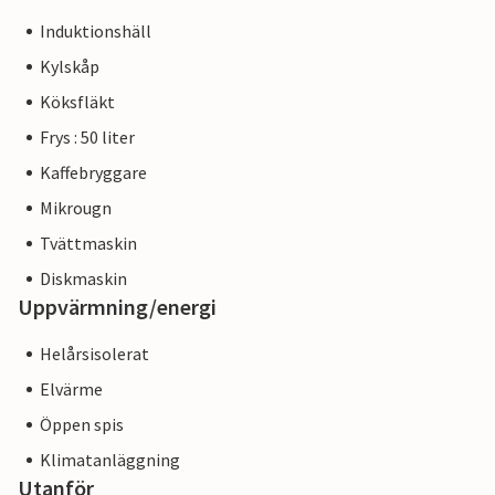
Induktionshäll
Kylskåp
Köksfläkt
Frys : 50 liter
Kaffebryggare
Mikrougn
Tvättmaskin
Diskmaskin
Uppvärmning/energi
Helårsisolerat
Elvärme
Öppen spis
Klimatanläggning
Utanför