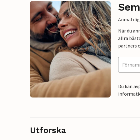
Sem
Anmäl dig 
När du an
allra bäst
partners o
Du kan avp
informati
Utforska