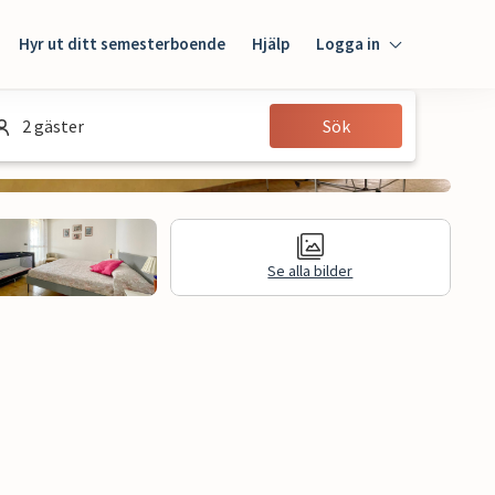
Hyr ut ditt semesterboende
Hjälp
Logga in
Logga in
2 gäster
Sök
Gäst
Husägare
Se alla bilder
Juridisk information