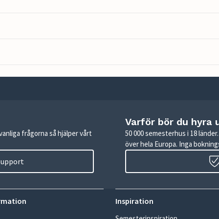
Varför bör du hyra 
anliga frågorna så hjälper vårt
50 000 semesterhus i 18 lände
över hela Europa. Inga boknings
 support
rmation
Inspiration
Semesterinspiration