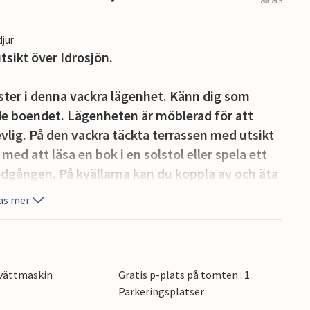
out of 5
djur
ikt över Idrosjön.
ster i denna vackra lägenhet. Känn dig som
de boendet. Lägenheten är möblerad för att
evlig. På den vackra täckta terrassen med utsikt
med att läsa en bok i en solstol eller spela ett
edgången. På kvällarna kan du koppla av och äta
och njuta av sommarkvällarnas bris.
äs mer
i en mysig och barnvänlig miljö.
ning "Rocca d'Anfo", ta en cykeltur på
r sola på den utrustade stranden, bara 2 km
vättmaskin
Gratis p-plats på tomten : 1
tesurfing. Området inbjuder också till vackra
Parkeringsplatser
gar.