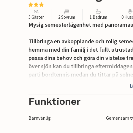
5 Gäster
2 Sovrum
1 Badrum
0 Hus
Mysig semesterlägenhet med panoramauts
Tillbringa en avkopplande och rolig seme
hemma med din familj i det fullt utrusta
passa dina behov och göra din vistelse tr
över sjön kan du tillbringa eftermiddagen 
parti bordtennis medan du tittar på soln
direkt på terrassen med utsikt över sjön 
L
För de små finns det spel och aktiviteter 
Funktioner
I närheten kan du beundra Napoleons fäst
cykelvägen till Madonna di Campiglio elle
Barnvänlig
Gemensam t
bort, där det också finns möjlighet till ki
promenader och trevliga, avkopplande da