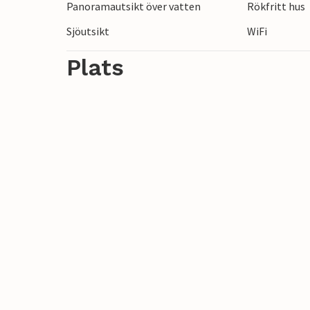
Panoramautsikt över vatten
Rökfritt hus
Sjöutsikt
WiFi
Välkommen till Anfo!
Plats