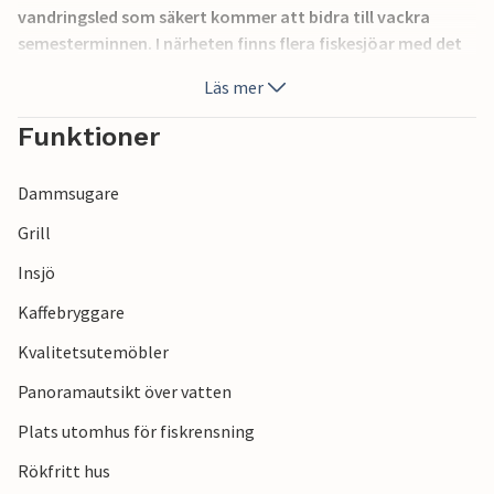
vandringsled som säkert kommer att bidra till vackra
semesterminnen. I närheten finns flera fiskesjöar med det
renaste vattnet och rikligt med fisk. Du kan också ge dig ut
Läs mer
på spåren med en vagn som hyrs i Ambjörnarp. Du susar
genom landsbygden med en kopp kaffe i handen, en
Funktioner
underbar upplevelse.
Dammsugare
Grill
Insjö
Kaffebryggare
Kvalitetsutemöbler
Panoramautsikt över vatten
Plats utomhus för fiskrensning
Rökfritt hus