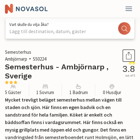
Vart skulle du vilja åka?
Lägg till destination, datum, gäster
1 / 15
Semesterhus
Ambjörnarp
S50224
Semesterhus - Ambjörnarp ,
3.8
Sverige
out of 5
5 Gäster
1 Sovrum
1 Badrum
0 Husdjur
Mycket trevligt beläget semesterhus mellan vägen till
staden och sjön. Här finns en egen badvik och en
sandstrand för hela familjen. Köket är enkelt och
bäddsoffan finns i vardagsrummet. Här finns också en
mysig grillplats med öppen eld och gungor. Det finns en
vandringsled från semesterboendet runt Holmsjön, en lätt