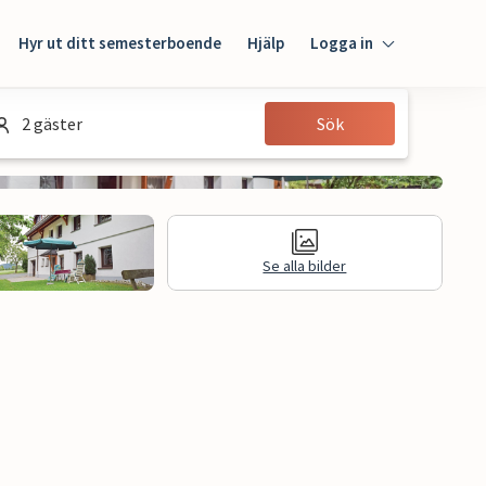
Hyr ut ditt semesterboende
Hjälp
Logga in
Logga in
2 gäster
Sök
Gäst
Husägare
Se alla bilder