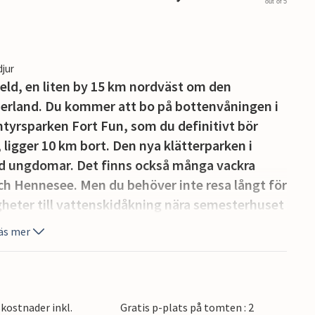
out of 5
djur
eld, en liten by 15 km nordväst om den
erland. Du kommer att bo på bottenvåningen i
ntyrsparken Fort Fun, som du definitivt bör
ligger 10 km bort. Den nya klätterparken i
nd ungdomar. Det finns också många vackra
och Hennesee. Men du behöver inte resa långt för
igheter till vattenskidåkning nära semesterhuset
anför dörren. Vad sägs om en resa till Brilon, en
äs mer
gen? Spaet är också tillgängligt för
kostnader inkl.
Gratis p-plats på tomten : 2