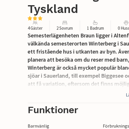
Tyskland
4 Gäster
2 Sovrum
1 Badrum
0 Hus
Semesterlägenheten Braun ligger i Altenf
välkända semesterorten Winterberg i Sau
ett fristående hus i utkanten av byn. Äve
planera att besöka om du reser med barn, 
Winterberg är också mycket populär bla
sjöar i Sauerland, till exempel Biggesee 
att få variation, eftersom det finns möjl
och vackra vandringsleder börjar precis ut
L
700 år gammal hansastad, eller till Willin
rullstolsanvändare.
Funktioner
Barnvänlig
Förbruknings