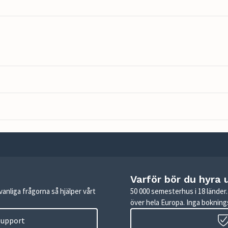
Varför bör du hyra 
anliga frågorna så hjälper vårt
50 000 semesterhus i 18 lände
över hela Europa. Inga boknings
 support