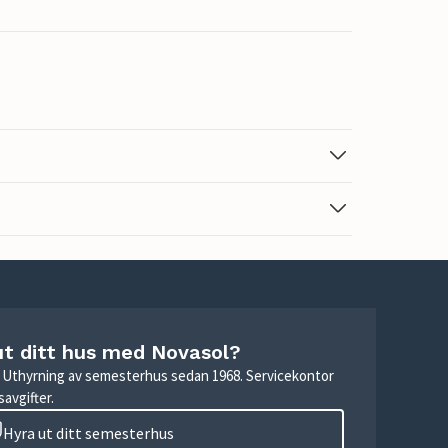
ut ditt hus med Novasol?
r. Uthyrning av semesterhus sedan 1968. Servicekontor
avgifter.
Hyra ut ditt semesterhus