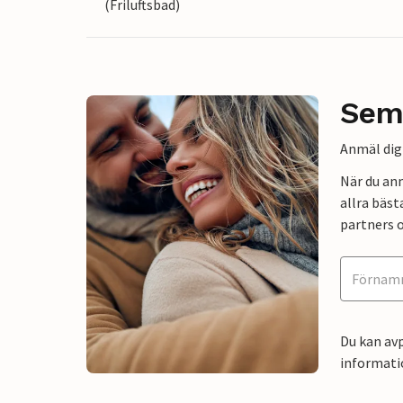
(Friluftsbad)
Sem
Anmäl dig 
När du an
allra bäst
partners o
Du kan avp
informati