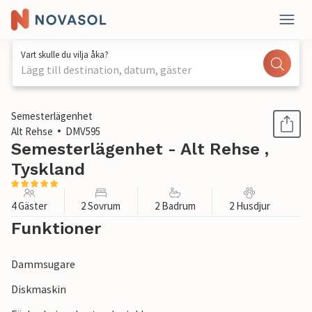
Vart skulle du vilja åka?
Lägg till destination, datum, gäster
1 / 1
Semesterlägenhet
Alt Rehse
DMV595
Semesterlägenhet - Alt Rehse ,
Tyskland
4 Gäster
2 Sovrum
2 Badrum
2 Husdjur
Funktioner
Dammsugare
Diskmaskin