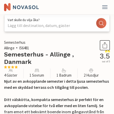
Vart skulle du vilja åka?
Lägg till destination, datum, gäster
1 / 19
Semesterhus
Allinge
I56481
Semesterhus - Allinge ,
3.5
Danmark
out of 5
4 Gäster
1 Sovrum
1 Badrum
2 Husdjur
Njut av en avkopplande semester i detta ljusa semesterhus
med en skyddad terrass och tillgång till poolen.
Ditt välskötta, kompakta semesterhus är perfekt för en
avkopplande vistelse för två eller med en liten familj. Se
fram emot ett bekvämt boende inom gångavstånd från