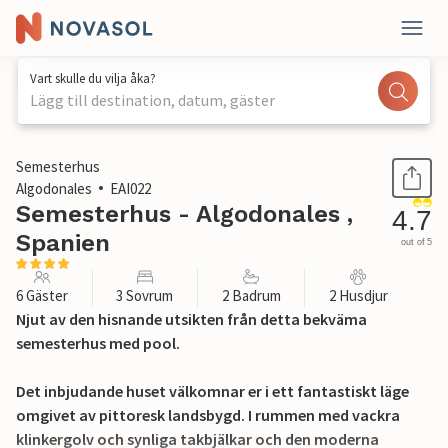
Vart skulle du vilja åka?
Lägg till destination, datum, gäster
1 / 28
Semesterhus
Algodonales
EAI022
Semesterhus - Algodonales ,
4.7
Spanien
out of 5
6 Gäster
3 Sovrum
2 Badrum
2 Husdjur
Njut av den hisnande utsikten från detta bekväma
semesterhus med pool.
Det inbjudande huset välkomnar er i ett fantastiskt läge
omgivet av pittoresk landsbygd. I rummen med vackra
klinkergolv och synliga takbjälkar och den moderna