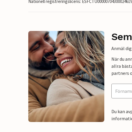
Nationell registreringslicens: ESFCTU000007043000246
Sem
Anmäl dig 
När du an
allra bäst
partners o
Du kan avp
informati