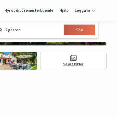
Hyr ut ditt semesterboende
Hjälp
Logga in
Logga in
2 gäster
Sök
Gäst
Husägare
Se alla bilder
Juridisk information