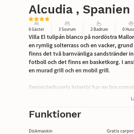
Alcudia , Spanien
6 Gäster
3 Sovrum
2 Badrum
0 Hus
Villa El tulipán blanco på nordöstra Mallo
en rymlig solterrass och en vacker, grund
finns det två barnvänliga sandstränder 
fotboll och det finns en basketkorg. I an
en murad grill och en mobil grill.
Semesterhusets interiör har en bra rums
naturligt ljus. Vardagsrummet är inrett 
L
Charmen från 1970-talet har medvetet be
trappsteg upp finns en ljus, trevlig matsal
Funktioner
med en andra matplats. Ett annat stort ru
terrassen. De tre dubbelrummen är myck
Diskmaskin
Gratis carpo