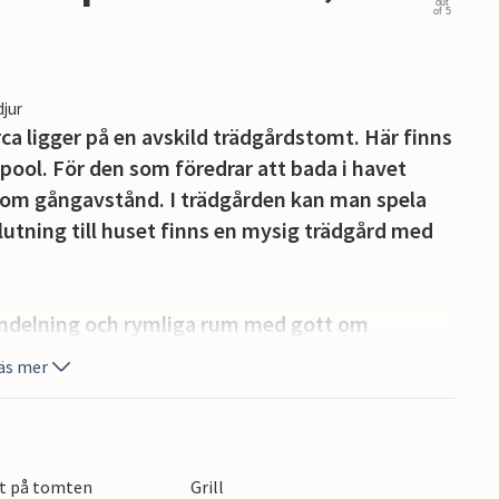
out
of 5
djur
rca ligger på en avskild trädgårdstomt. Här finns
 pool. För den som föredrar att bada i havet
inom gångavstånd. I trädgården kan man spela
slutning till huset finns en mysig trädgård med
indelning och rymliga rum med gott om
med en mysig soffa och moderna sittmöbler.
äs mer
varats här och skapar en mysig atmosfär. Två
 med tillgång till ett rymligt, fullt utrustat kök
m, som är lämpligt som matsal, har tillgång till
et rymliga och utrustade med garderober och
rt på tomten
Grill