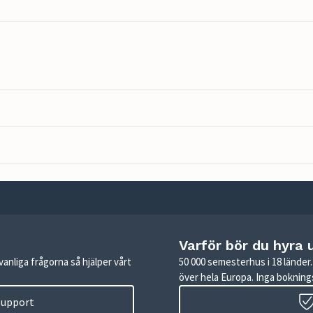
Varför bör du hyra 
anliga frågorna så hjälper vårt
50 000 semesterhus i 18 lände
över hela Europa. Inga boknings
 support