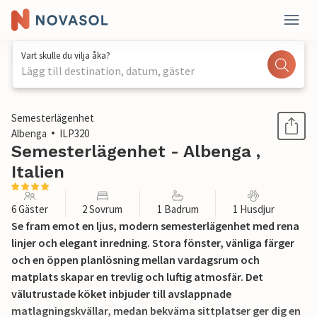
Vart skulle du vilja åka?
Lägg till destination, datum, gäster
1 / 24
Semesterlägenhet
Albenga
ILP320
Semesterlägenhet - Albenga ,
Italien
6 Gäster
2 Sovrum
1 Badrum
1 Husdjur
Se fram emot en ljus, modern semesterlägenhet med rena
linjer och elegant inredning. Stora fönster, vänliga färger
och en öppen planlösning mellan vardagsrum och
matplats skapar en trevlig och luftig atmosfär. Det
välutrustade köket inbjuder till avslappnade
matlagningskvällar, medan bekväma sittplatser ger dig en