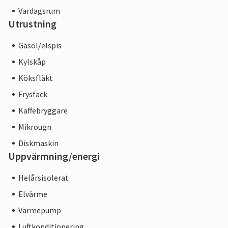
Vardagsrum
Utrustning
Gasol/elspis
Kylskåp
Köksfläkt
Frysfack
Kaffebryggare
Mikrougn
Diskmaskin
Uppvärmning/energi
Helårsisolerat
Elvärme
Värmepump
Luftkonditionering