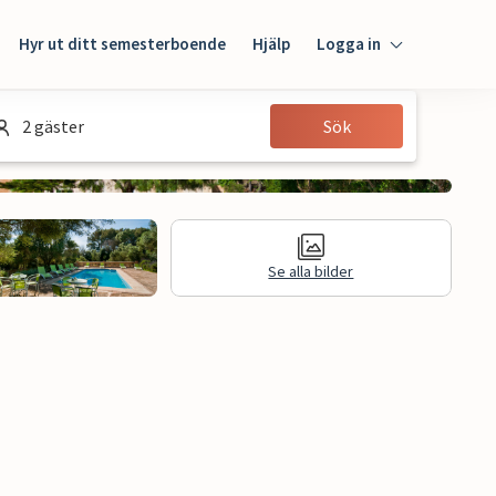
Hyr ut ditt semesterboende
Hjälp
Logga in
Logga in
2 gäster
Sök
Gäst
Husägare
Se alla bilder
n