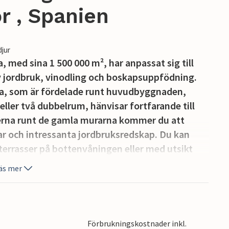
r , Spanien
djur
ed sina 1 500 000 m², har anpassat sig till
 av jordbruk, vinodling och boskapsuppfödning.
a, som är fördelade runt huvudbyggnaden,
ler två dubbelrum, hänvisar fortfarande till
erna runt de gamla murarna kommer du att
 och intressanta jordbruksredskap. Du kan
terrasser på bottenvåningen eller med utsikt
emesterfirare vid de många borden och stolarna
äs mer
stora innergården. Du kan börja din Mallorca-
are häststallen) eller ute på den öppna marken
u kan beställa. Två pooler med solstolar och
ts med gungor, sandlåda, klätterställning,
Förbrukningskostnader inkl.