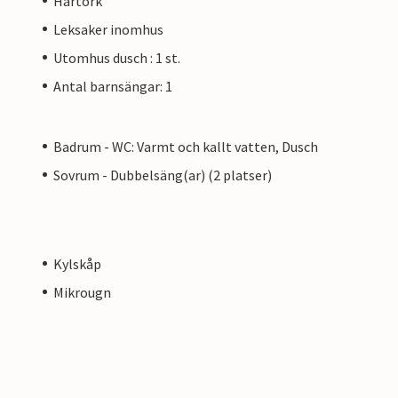
Hårtork
 inte är överfulla.
Leksaker inomhus
Utomhus dusch : 1 st.
Antal barnsängar: 1
Badrum - WC: Varmt och kallt vatten, Dusch
Sovrum - Dubbelsäng(ar) (2 platser)
Kylskåp
Mikrougn