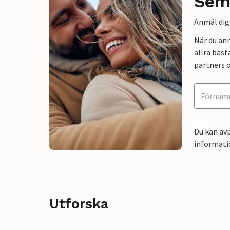
Sem
Anmäl dig 
När du an
allra bäst
partners o
Du kan avp
informati
Utforska