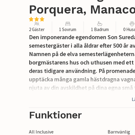
Porquera, Manaco
2 Gäster
1 Sovrum
1 Badrum
0 Hus
Den imponerande egendomen Son Sureda, m
semestergäster i alla åldrar efter 500 år
Namnen på de elva semesterlägenhetern
borgmästarens hus och uthusen med ett el
deras tidigare användning. På promenad
upptäcka många gamla hästdragna vagnar
njuta av din avskildhet på dina egna små 
och har möjlighet att lära känna andra s
L
eller vid den gemensamma grillen på den 
morgon i de imponerande valven (de tidig
Funktioner
med en överdådig, typisk öfrukost, som d
utomhusduschar, en plaskdamm, en lekpla
All Inclusive
Barnvänlig