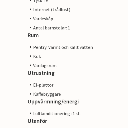
Tysk TV
fortfarande hitta några stränder som ännu
Internet (trådlöst)
Värdeskåp
Antal barnstolar: 1
Rum
Pentry: Varmt och kallt vatten
Kök
Vardagsrum
Utrustning
El-plattor
Kaffebryggare
Uppvärmning/energi
Luftkonditionering : 1 st.
Utanför