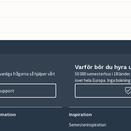
Varför bör du hyra 
anliga frågorna så hjälper vårt
50 000 semesterhus i 18 lände
över hela Europa. Inga boknings
 support
rmation
Inspiration
Semesterinspiration