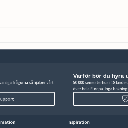
Varför bör du hyra 
anliga frågorna så hjälper vårt
50 000 semesterhus i 18 lände
över hela Europa. Inga boknings
 support
rmation
Inspiration