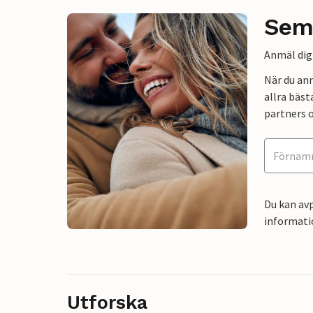
Sem
Anmäl dig 
När du an
allra bäst
partners o
Du kan avp
informati
Utforska