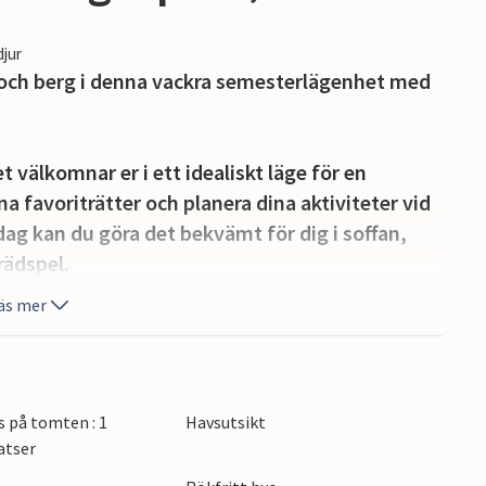
djur
och berg i denna vackra semesterlägenhet med
 välkomnar er i ett idealiskt läge för en
a favoriträtter och planera dina aktiviteter vid
ag kan du göra det bekvämt för dig i soffan,
rädspel.
äs mer
ra utsikt över det turkosblå havet. Njut av den
 på stämningsfulla solnedgångar med ett glas
s på tomten : 1
Havsutsikt
 ta en båttur till Capri eller snorkla genom det
atser
rska de historiska gränderna i gamla stan i