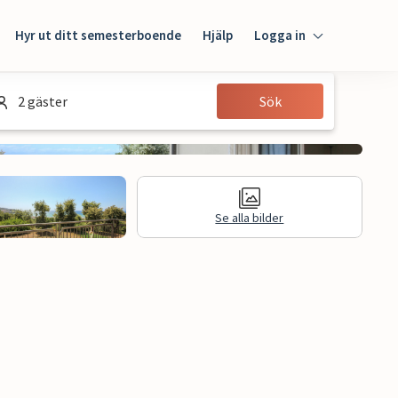
Hyr ut ditt semesterboende
Hjälp
Logga in
Logga in
2 gäster
Sök
Gäst
Husägare
Se alla bilder
n