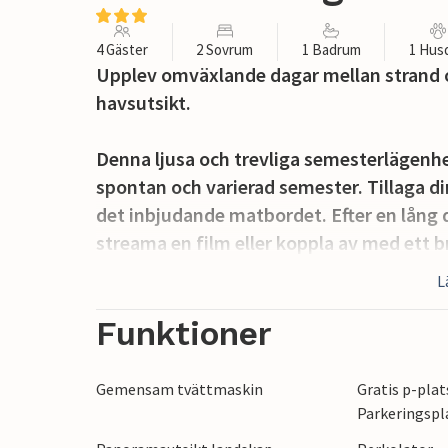
4 Gäster
2 Sovrum
1 Badrum
1 Hus
Upplev omväxlande dagar mellan strand 
havsutsikt.
Denna ljusa och trevliga semesterlägenhet
spontan och varierad semester. Tillaga din
det inbjudande matbordet. Efter en lång d
streama en film eller koppla av med ett b
L
Från din soliga balkong har du redan en b
med en espresso på morgonen eller titta
Funktioner
lokalt vin.
Gemensam tvättmaskin
Gratis p-plat
Sola på de vackra stränderna längs kusten,
Parkeringspl
kristallklara vattnet på en kajaktur. Utfo