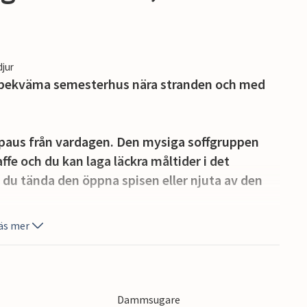
djur
 bekväma semesterhus nära stranden och med
 paus från vardagen. Den mysiga soffgruppen
fe och du kan laga läckra måltider i det
du tända den öppna spisen eller njuta av den
äs mer
u kan alltid hitta en skyddad plats beroende på
semesteraktiviteterna eller bläddra i en god bok.
nde lugn och en känsla av trygghet.
Dammsugare