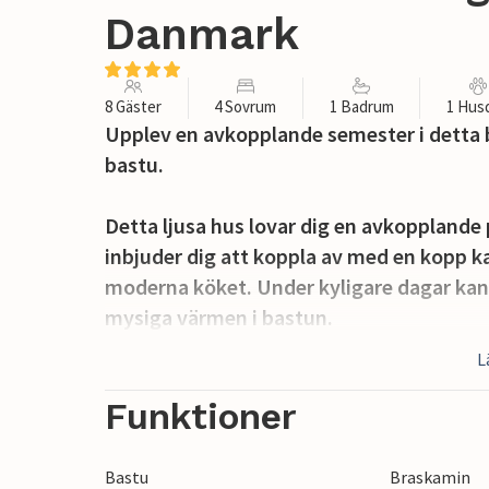
Danmark
8 Gäster
4 Sovrum
1 Badrum
1 Hus
Upplev en avkopplande semester i detta
bastu.
Detta ljusa hus lovar dig en avkopplande
inbjuder dig att koppla av med en kopp kaf
moderna köket. Under kyligare dagar kan 
mysiga värmen i bastun.
L
Det finns olika terrasser runt huset, så d
vädret. Ät frukost i lugn och ro, planera 
Funktioner
Den stora naturtomten ger dig ett rogiva
Bastu
Braskamin