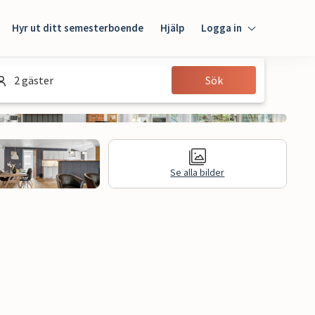
Hyr ut ditt semesterboende
Hjälp
Logga in
Logga in
2 gäster
Sök
Gäst
Husägare
Se alla bilder