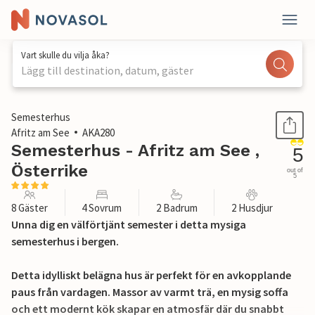
Vart skulle du vilja åka?
Lägg till destination, datum, gäster
1 / 33
Semesterhus
Afritz am See
AKA280
Semesterhus - Afritz am See ,
5
Österrike
out of
5
8 Gäster
4 Sovrum
2 Badrum
2 Husdjur
Unna dig en välförtjänt semester i detta mysiga
semesterhus i bergen.
Detta idylliskt belägna hus är perfekt för en avkopplande
paus från vardagen. Massor av varmt trä, en mysig soffa
och ett modernt kök skapar en atmosfär där du snabbt