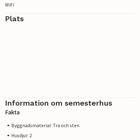
WiFi
kaféer, kultur och en avslappnad promenad genom staden.
Plats
Information om semesterhus
Fakta
Byggnadsmaterial: Trä och sten
Husdjur: 2