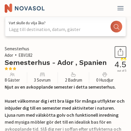
Vart skulle du vilja åka?
Lägg till destination, datum, gäster
1 / 22
Semesterhus
Ador
EBV182
Semesterhus - Ador , Spanien
4.5
out of 5
8 Gäster
3 Sovrum
2 Badrum
0 Husdjur
Njut av en avkopplande semester i detta semesterhus.
Huset välkomnar dig i ett bra läge för många utflykter och
inbjuder dig till en semester med aktiviteter i naturen.
Ljusa rum med välskötta golv och funktionell inredning
med mysiga möbler gör det till en idealisk bas för en
avkopplande tid. Slå dig ner i soffan efter utflykterna och