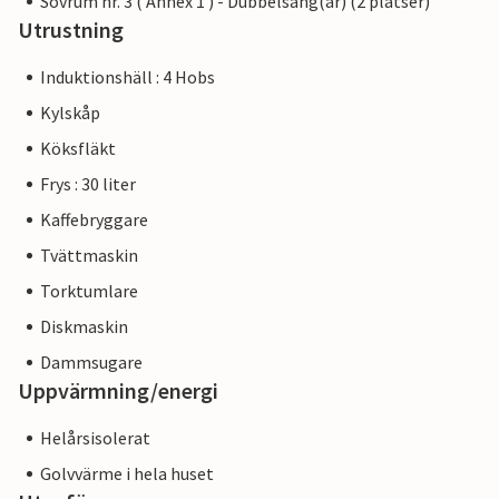
Sovrum nr. 3 ( Annex 1 ) - Dubbelsäng(ar) (2 platser)
Utrustning
Induktionshäll : 4 Hobs
Kylskåp
Köksfläkt
Frys : 30 liter
Kaffebryggare
Tvättmaskin
Torktumlare
Diskmaskin
Dammsugare
Uppvärmning/energi
Helårsisolerat
Golvvärme i hela huset