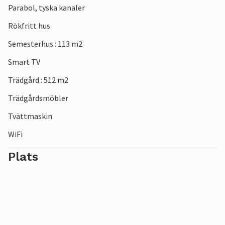
Parabol, tyska kanaler
gångavstånd och erbjuder många shoppingmöjligheter,
restauranger och kulturella sevärdheter. Utforska
Rökfritt hus
hamnstaden eller ta en promenad längs kusten.
Semesterhus : 113 m2
Smart TV
Trädgård : 512 m2
Trädgårdsmöbler
Tvättmaskin
WiFi
Plats