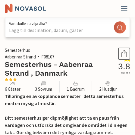
Vart skulle du vilja åka?
Lägg till destination, datum, gäster
1 / 23
Semesterhus
Aabenraa Strand
F08107
Semesterhus - Aabenraa
3.8
Strand , Danmark
out of 5
6 Gäster
3 Sovrum
1 Badrum
2 Husdjur
Tillbringa en avkopplande semester i detta semesterhus
med en mysig atmosfär.
Ditt semesterhus ger dig möjlighet att ta en paus från
vardagen och utforska det omgivande området i din egen
takt. Gör dig bekväm i det rymliga vardagsrummet.