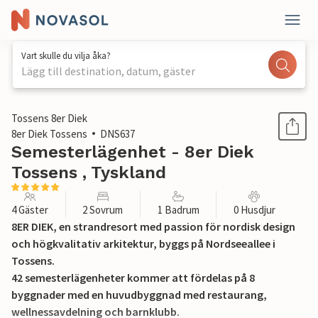
Vart skulle du vilja åka?
Lägg till destination, datum, gäster
1 / 20
Tossens 8er Diek
8er Diek Tossens
DNS637
Semesterlägenhet - 8er Diek
Tossens , Tyskland
4 Gäster
2 Sovrum
1 Badrum
0 Husdjur
8ER DIEK, en strandresort med passion för nordisk design
och högkvalitativ arkitektur, byggs på Nordseeallee i
Tossens.
42 semesterlägenheter kommer att fördelas på 8
byggnader med en huvudbyggnad med restaurang,
wellnessavdelning och barnklubb.