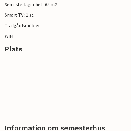
Semesterlägenhet : 65 m2
Idag är dessa särskilt exklusiva.
Smart TV : 1 st.
***Note: Anläggningen är för närvarande fortfarande
Trädgårdsmöbler
under uppbyggnad.
WiFi
Plats
Information om semesterhus