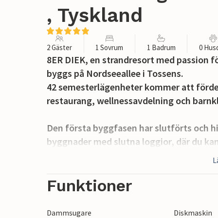
, Tyskland
2 Gäster
1 Sovrum
1 Badrum
0 Hus
8ER DIEK, en strandresort med passion fö
byggs på Nordseeallee i Tossens.
42 semesterlägenheter kommer att förd
restaurang, wellnessavdelning och barnk
Den första byggfasen har slutförts och hi
byggnader med slutna loggior, där du k
dagar om vinden blåser i rätt riktning.
L
Lägenheterna är inredda med mycket hög
lokala klassiker.
Funktioner
Vi inbjuder dig att känna och uppleva de
Dammsugare
Diskmaskin