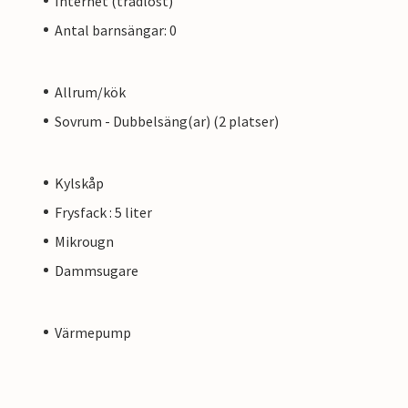
Internet (trådlöst)
Antal barnsängar: 0
Allrum/kök
Sovrum - Dubbelsäng(ar) (2 platser)
Kylskåp
Frysfack : 5 liter
Mikrougn
Dammsugare
Värmepump