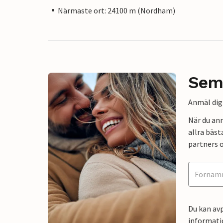
Närmaste ort: 24100 m (Nordham)
Sem
Anmäl dig 
När du an
allra bäst
partners o
Du kan avp
informati