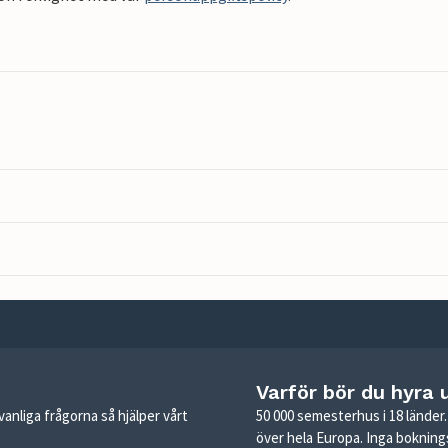
Varför bör du hyra 
anliga frågorna så hjälper vårt
50 000 semesterhus i 18 lände
över hela Europa. Inga boknings