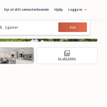
Hyr ut ditt semesterboende
Hjälp
Logga in
Logga in
2 gäster
Sök
Gäst
Husägare
Se alla bilder