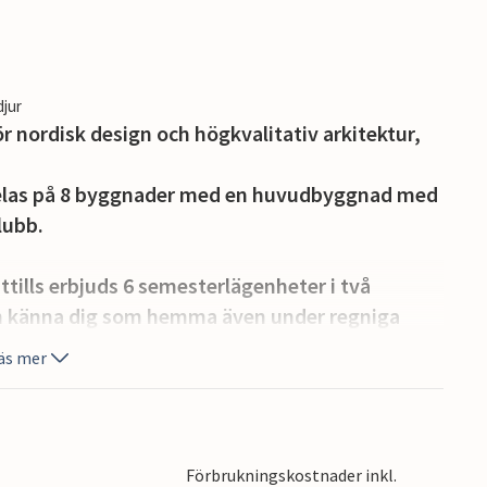
djur
r nordisk design och högkvalitativ arkitektur,
elas på 8 byggnader med en huvudbyggnad med
lubb.
ttills erbjuds 6 semesterlägenheter i två
an känna dig som hemma även under regniga
äs mer
 standard och kombinerar skandinaviska och
nna speciella plats medan den byggs.
Förbrukningskostnader inkl.